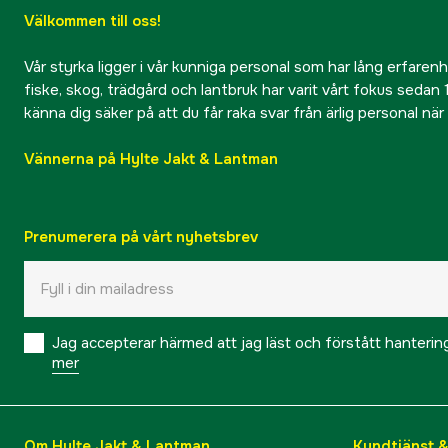
Välkommen till oss!
Vår styrka ligger i vår kunniga personal som har lång erfarenhet
fiske, skog, trädgård och lantbruk har varit vårt fokus sedan 1
känna dig säker på att du får raka svar från ärlig personal nä
Vännerna på Hylte Jakt & Lantman
Prenumerera på vårt nyhetsbrev
Jag accepterar härmed att jag läst och förstått hanteri
mer
Om Hylte Jakt & Lantman
Kundtjänst 