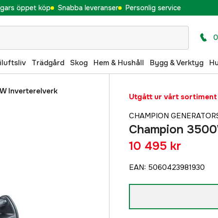
gars öppet köp
Snabba leveranser
Personlig service
0
iluftsliv
Trädgård
Skog
Hem & Hushåll
Bygg & Verktyg
H
 Inverterelverk
Utgått ur vårt sortiment
CHAMPION GENERATOR
Champion 3500W
10 495 kr
EAN
:
5060423981930