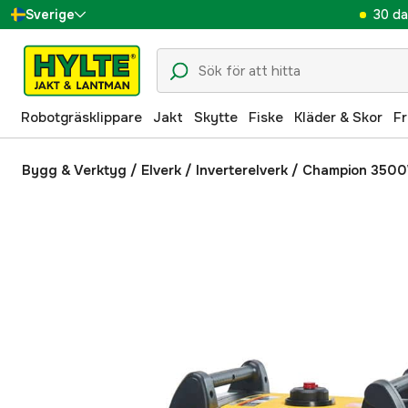
30 da
Sverige
Danmark
Suomi
Robotgräsklippare
Jakt
Skytte
Fiske
Kläder & Skor
Fr
Norge
Deutschland
Bygg & Verktyg
/
Elverk
/
Inverterelverk
/
Champion 3500W