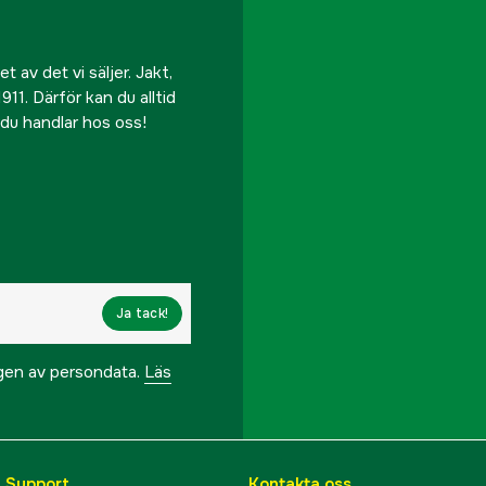
 av det vi säljer. Jakt,
911. Därför kan du alltid
r du handlar hos oss!
Ja tack!
ngen av persondata.
Läs
& Support
Kontakta oss