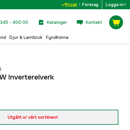
Privat
Företag
Logga in
345 - 400 00
Kataloger
Kontakt
und
Djur & Lantbruk
Fyndhörna
S
 Inverterelverk
Utgått ur vårt sortiment