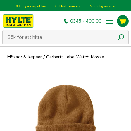
30 dagars öppet köp
Snabba leveranser
Personlig service
0345 - 400 00
Mössor & Kepsar
/
Carhartt Label Watch Mössa