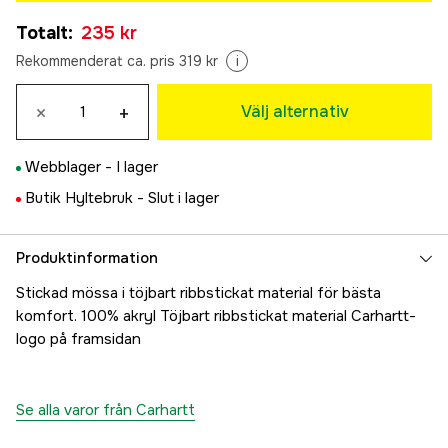
Black
Tillfälligt slut
Totalt
:
235 kr
235 kr
Carhartt® Brown
Rekommenderat ca. pris 319 kr
i
283 kr
Oat Milk
×
+
Välj alternativ
276 kr
Navy
Webblager -
I lager
329 kr
Butik Hyltebruk -
Slut i lager
Produktinformation
Stickad mössa i töjbart ribbstickat material för bästa
komfort. 100% akryl Töjbart ribbstickat material Carhartt-
logo på framsidan
Se alla varor från Carhartt