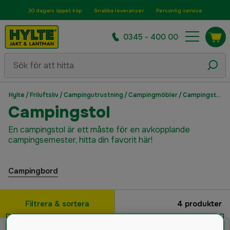
30 dagars öppet köp
Snabba leveranser
Personlig service
0345 - 400 00
Hylte
/
Friluftsliv
/
Campingutrustning
/
Campingmöbler
/
Campingstol
Campingstol
En campingstol är ett måste för en avkopplande
campingsemester, hitta din favorit här!
Campingbord
Filtrera & sortera
4
produkter