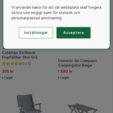
Vi använder kakor för att vår webbplats skall fungera
så bra som möjligt samt för statistik och
personanpassad annonsering.
Inställningar
Acceptera
Coleman Kickback
Hopfällbar Stol Grå
Dometic Go Compact
5.0
(1)
Campingstol Beige
395 kr
1 590 kr
I lager
I lager