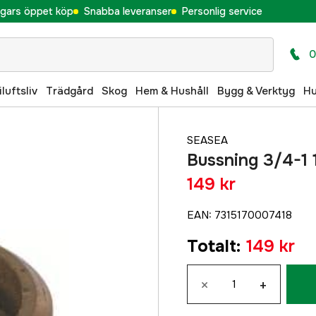
gars öppet köp
Snabba leveranser
Personlig service
0
iluftsliv
Trädgård
Skog
Hem & Hushåll
Bygg & Verktyg
H
SEASEA
Bussning 3/4-1 
149 kr
EAN
:
7315170007418
Totalt
:
149 kr
×
+