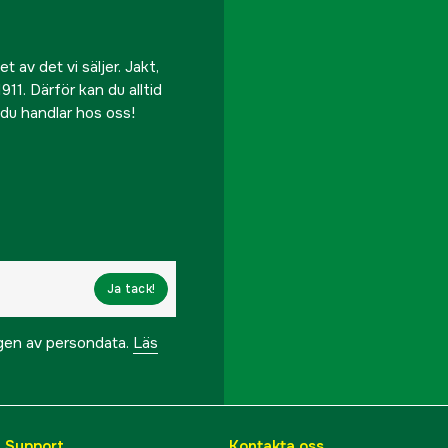
 av det vi säljer. Jakt,
911. Därför kan du alltid
r du handlar hos oss!
Ja tack!
ngen av persondata.
Läs
& Support
Kontakta oss