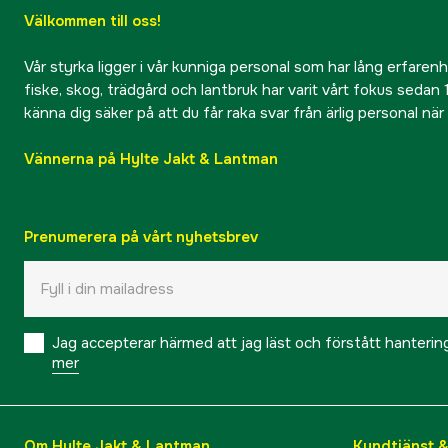
Välkommen till oss!
Vår styrka ligger i vår kunniga personal som har lång erfarenhet
fiske, skog, trädgård och lantbruk har varit vårt fokus sedan 1
känna dig säker på att du får raka svar från ärlig personal nä
Vännerna på Hylte Jakt & Lantman
Prenumerera på vårt nyhetsbrev
Jag accepterar härmed att jag läst och förstått hanteri
mer
Om Hylte Jakt & Lantman
Kundtjänst 