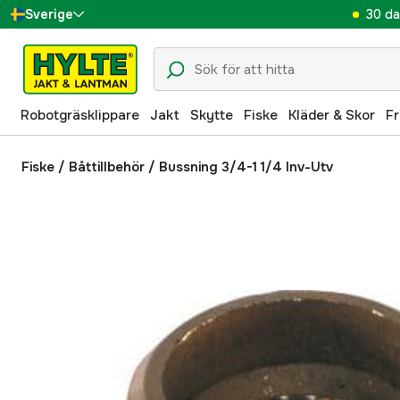
30 da
Sverige
Danmark
Suomi
Robotgräsklippare
Jakt
Skytte
Fiske
Kläder & Skor
Fr
Norge
Deutschland
Fiske
/
Båttillbehör
/
Bussning 3/4-1 1/4 Inv-Utv