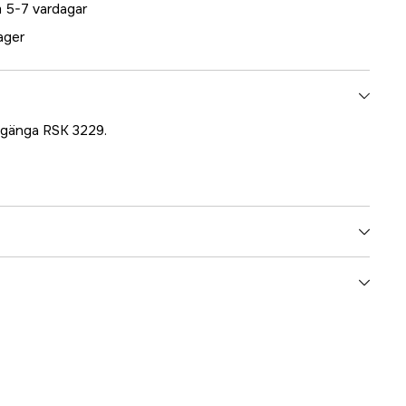
 5-7 vardagar
lager
g gänga RSK 3229.
5000017410
ummer
17.51020
7315170007418