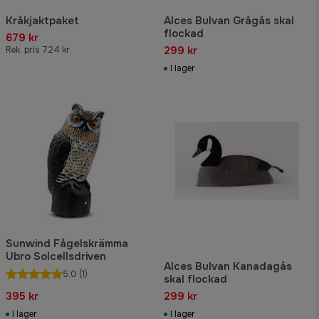
Kråkjaktpaket
Alces Bulvan Grågås skal
flockad
679 kr
299 kr
Rek. pris 724 kr
I lager
Sunwind Fågelskrämma
Ubro Solcellsdriven
Alces Bulvan Kanadagås
5.0
(1)
skal flockad
395 kr
299 kr
I lager
I lager