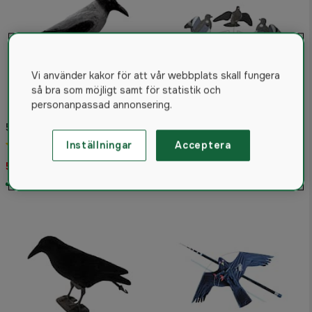
Vi använder kakor för att vår webbplats skall fungera
så bra som möjligt samt för statistik och
personanpassad annonsering.
5etta Bulvan Kråka
5etta Duv/kråk-karusell
Inställningar
Acceptera
5.0
(6)
Kompakt
59 kr
399 kr
I lager
I lager