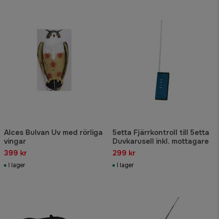
Alces Bulvan Uv med rörliga
5etta Fjärrkontroll till 5etta
vingar
Duvkarusell inkl. mottagare
399 kr
299 kr
I lager
I lager