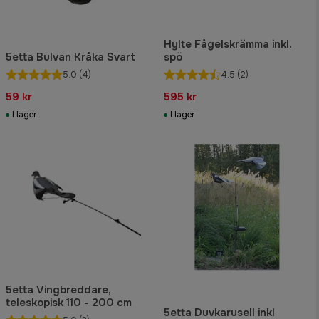
Hylte Fågelskrämma inkl.
5etta Bulvan Kråka Svart
spö
5.0
(4)
4.5
(2)
59 kr
595 kr
I lager
I lager
5etta Vingbreddare,
teleskopisk 110 - 200 cm
5etta Duvkarusell inkl