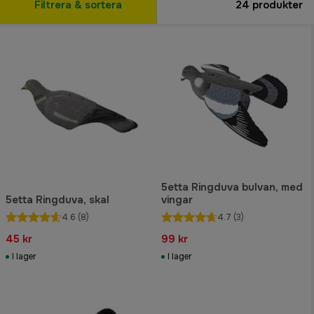
Filtrera & sortera
24
produkter
5etta Ringduva bulvan, med
5etta Ringduva, skal
vingar
4.6
(8)
4.7
(3)
45 kr
99 kr
I lager
I lager