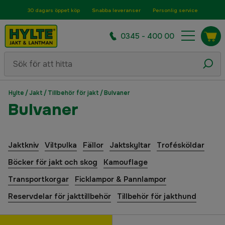
30 dagars öppet köp
Snabba leveranser
Personlig service
0345 - 400 00
Hylte
/
Jakt
/
Tillbehör för jakt
/
Bulvaner
Bulvaner
Jaktkniv
Viltpulka
Fällor
Jaktskyltar
Trofésköldar
Böcker för jakt och skog
Kamouflage
Transportkorgar
Ficklampor & Pannlampor
Reservdelar för jakttillbehör
Tillbehör för jakthund