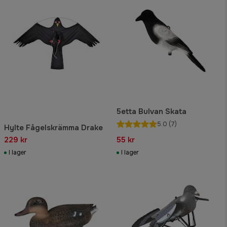
5etta Bulvan Skata
5.0
(7)
Hylte Fågelskrämma Drake
229 kr
55 kr
I lager
I lager