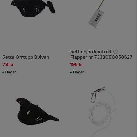
5etta Fjärrkontroll till
5etta Orrtupp Bulvan
Flapper nr 7333080058627
79 kr
195 kr
I lager
I lager