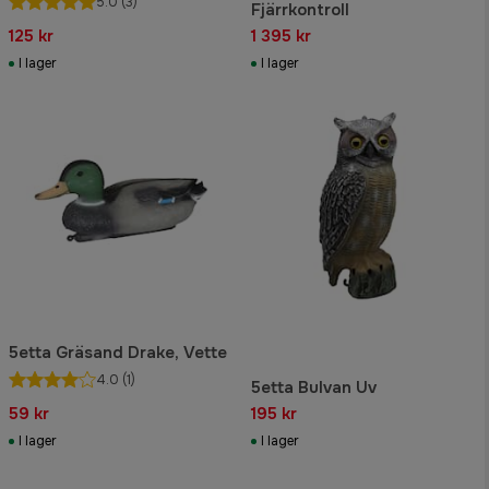
5.0
(3)
Fjärrkontroll
125 kr
1 395 kr
I lager
I lager
5etta Gräsand Drake, Vette
4.0
(1)
5etta Bulvan Uv
59 kr
195 kr
I lager
I lager