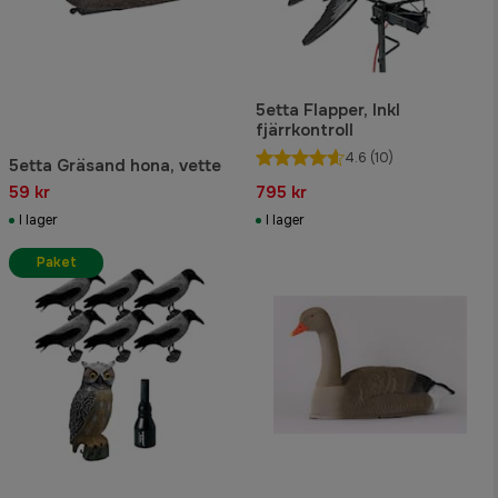
5etta Flapper, Inkl
fjärrkontroll
4.6
(10)
5etta Gräsand hona, vette
59 kr
795 kr
I lager
I lager
Paket