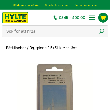
30 dagars öppet köp
Snabba leveranser
Personlig service
0345 - 400 00
Båttillbehör
/
Brytpinne 3.5+5Hk Mar.+3st