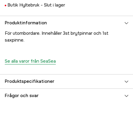
Butik Hyltebruk -
Slut i lager
Produktinformation
För utombordare. Innehåller 3st brytpinnar och 1st
saxpinne.
Se alla varor från SeaSea
Produktspecifikationer
Referensnummer
5000017220
Frågor och svar
Tillverkarens artikelnummer
17.85001
EAN
7319714000651