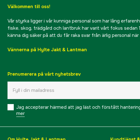
Välkommen till oss!
Vår styrka ligger i vår kunniga personal som har lång erfarenhet
fiske, skog, trädgård och lantbruk har varit vårt fokus sedan 1
känna dig säker på att du får raka svar från ärlig personal nä
Vännerna på Hylte Jakt & Lantman
Prenumerera på vårt nyhetsbrev
Jag accepterar härmed att jag läst och förstått hanteri
mer
Om Hylte Jakt & Lantman
Kundtjänst 