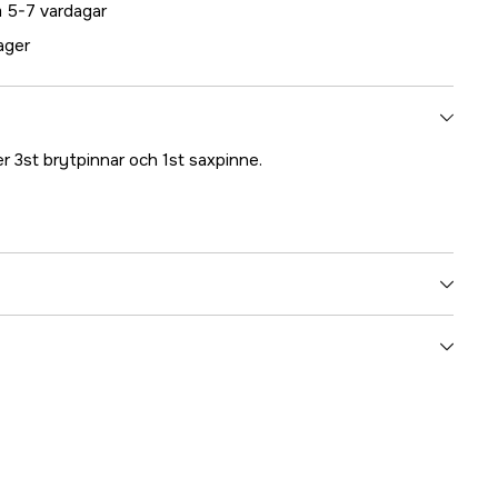
 5-7 vardagar
lager
r 3st brytpinnar och 1st saxpinne.
5000017212
ummer
17.85009
7319714001559