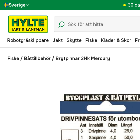
30 da
Sverige
Danmark
Suomi
Robotgräsklippare
Jakt
Skytte
Fiske
Kläder & Skor
Fr
Norge
Deutschland
Fiske
/
Båttillbehör
/
Brytpinnar 2Hk Mercury