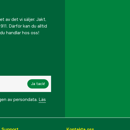
 av det vi säljer. Jakt,
911. Därför kan du alltid
r du handlar hos oss!
Ja tack!
ngen av persondata.
Läs
& Support
Kontakta oss