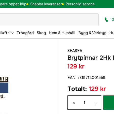
gars öppet köp
Snabba leveranser
Personlig service
0
iluftsliv
Trädgård
Skog
Hem & Hushåll
Bygg & Verktyg
H
SEASEA
Brytpinnar 2Hk
129 kr
EAN
:
7319714001559
Totalt
:
129 kr
×
+