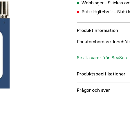
Webblager -
Skickas om
Butik Hyltebruk -
Slut i 
Produktinformation
För utombordare. Innehålle
Se alla varor från SeaSea
Produktspecifikationer
Referensnummer
Frågor och svar
Tillverkarens artikeln
EAN