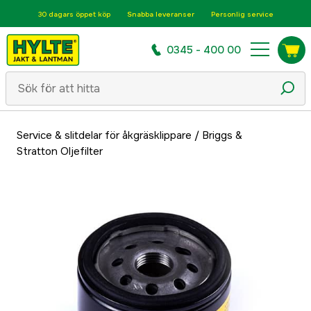
30 dagars öppet köp
Snabba leveranser
Personlig service
0345 - 400 00
Service & slitdelar för åkgräsklippare
/
Briggs &
Stratton Oljefilter