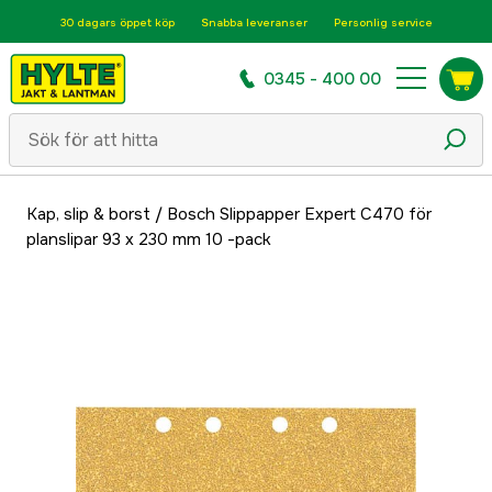
30 dagars öppet köp
Snabba leveranser
Personlig service
0345 - 400 00
Kap, slip & borst
/
Bosch Slippapper Expert C470 för
planslipar 93 x 230 mm 10 -pack