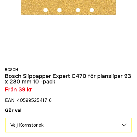
BOSCH
Bosch Slippapper Expert C470 för planslipar 93
x 230 mm 10 -pack
Från
39 kr
EAN
:
4059952541716
Gör val
Välj Kornstorlek