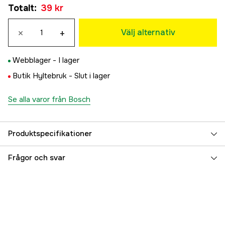
64 kr
Totalt
:
39 kr
60
×
+
57 kr
Välj alternativ
80
59 kr
Webblager -
I lager
100
Tillfälligt slut
Butik Hyltebruk -
Slut i lager
64 kr
120
Se alla varor från Bosch
44 kr
180
64 kr
Produktspecifikationer
240
39 kr
Antal hål
8 st
Frågor och svar
320
46 kr
För material
Trä
400
Tillfälligt slut
67 kr
För material, detaljerad
Slipning av målarfärg,
Färgborttagning