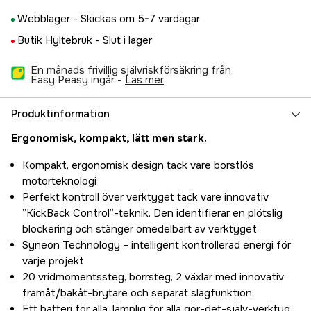
Webblager -
Skickas om 5-7 vardagar
Butik Hyltebruk -
Slut i lager
En månads frivillig självriskförsäkring från
Easy Peasy ingår -
läs mer
Produktinformation
Ergonomisk, kompakt, lätt men stark.
Kompakt, ergonomisk design tack vare borstlös
motorteknologi
Perfekt kontroll över verktyget tack vare innovativ
”KickBack Control”-teknik. Den identifierar en plötslig
blockering och stänger omedelbart av verktyget
Syneon Technology – intelligent kontrollerad energi för
varje projekt
20 vridmomentssteg, borrsteg, 2 växlar med innovativ
framåt/bakåt-brytare och separat slagfunktion
Ett batteri för alla, lämplig för alla gör-det-själv-verktyg