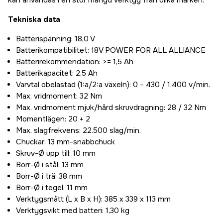
kan användas i en stor mängd verktyg från olika märken.
Tekniska data
Batterispänning: 18,0 V
Batterikompatibilitet: 18V POWER FOR ALL ALLIANCE
Batterirekommendation: >= 1,5 Ah
Batterikapacitet: 2,5 Ah
Varvtal obelastad (1:a/2:a växeln): 0 – 430 / 1.400 v/min.
Max. vridmoment: 32 Nm
Max. vridmoment mjuk/hård skruvdragning: 28 / 32 Nm
Momentlägen: 20 + 2
Max. slagfrekvens: 22.500 slag/min.
Chuckar: 13 mm-snabbchuck
Skruv-Ø upp till: 10 mm
Borr-Ø i stål: 13 mm
Borr-Ø i trä: 38 mm
Borr-Ø i tegel: 11 mm
Verktygsmått (L x B x H): 385 x 339 x 113 mm
Verktygsvikt med batteri: 1,30 kg