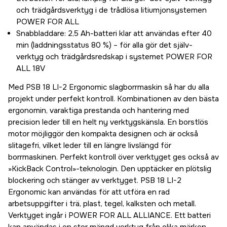
och trädgårdsverktyg i de trådlösa litiumjonsystemen
POWER FOR ALL
Snabbladdare: 2,5 Ah-batteri klar att användas efter 40
min (laddningsstatus 80 %) – för alla gör det själv-
verktyg och trädgårdsredskap i systemet POWER FOR
ALL 18V
Med PSB 18 LI-2 Ergonomic slagborrmaskin så har du alla
projekt under perfekt kontroll. Kombinationen av den bästa
ergonomin, varaktiga prestanda och hantering med
precision leder till en helt ny verktygskänsla. En borstlös
motor möjliggör den kompakta designen och är också
slitagefri, vilket leder till en längre livslängd för
borrmaskinen. Perfekt kontroll över verktyget ges också av
»KickBack Control»-teknologin. Den upptäcker en plötslig
blockering och stänger av verktyget. PSB 18 LI-2
Ergonomic kan användas för att utföra en rad
arbetsuppgifter i trä, plast, tegel, kalksten och metall.
Verktyget ingår i POWER FOR ALL ALLIANCE. Ett batteri