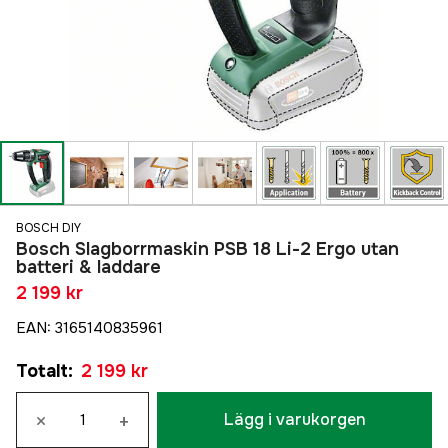
BOSCH DIY
Bosch Slagborrmaskin PSB 18 Li-2 Ergo utan
batteri & laddare
2 199 kr
EAN
:
3165140835961
Totalt
:
2 199 kr
×
+
Lägg i varukorgen