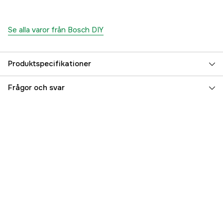
Se alla varor från Bosch DIY
Produktspecifikationer
Batterispänning
18 V
Frågor och svar
Batteri & laddare
Nej
Drivkälla
Batteri
Vikt
1.3 kg
Global Garanti
yes
Referensnummer
4000107361
Tillverkarens artikelnummer
06039B0302