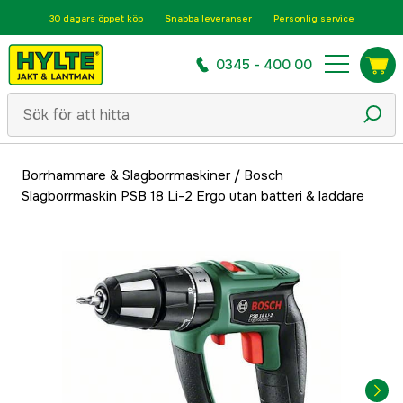
30 dagars öppet köp
Snabba leveranser
Personlig service
0345 - 400 00
Borrhammare & Slagborrmaskiner
/
Bosch
Slagborrmaskin PSB 18 Li-2 Ergo utan batteri & laddare