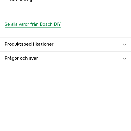
Se alla varor från Bosch DIY
Produktspecifikationer
Drifttyp
Nätdriven
Frågor och svar
Drivkälla
El 230V
Vikt
0.6 kg
Global Garanti
yes
Referensnummer
4000107265
Tillverkarens artikelnummer
06033B8000