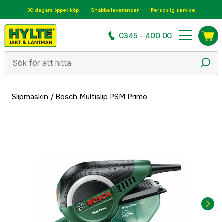
30 dagars öppet köp
Snabba leveranser
Personlig service
0345 - 400 00
Slipmaskin
/
Bosch Multislip PSM Primo