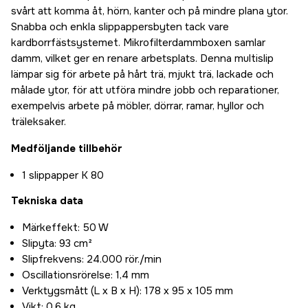
svårt att komma åt, hörn, kanter och på mindre plana ytor.
Snabba och enkla slippappersbyten tack vare
kardborrfästsystemet. Mikrofilterdammboxen samlar
damm, vilket ger en renare arbetsplats. Denna multislip
lämpar sig för arbete på hårt trä, mjukt trä, lackade och
målade ytor, för att utföra mindre jobb och reparationer,
exempelvis arbete på möbler, dörrar, ramar, hyllor och
träleksaker.
Medföljande tillbehör
1 slippapper K 80
Tekniska data
Märkeffekt: 50 W
Slipyta: 93 cm²
Slipfrekvens: 24.000 rör./min
Oscillationsrörelse: 1,4 mm
Verktygsmått (L x B x H): 178 x 95 x 105 mm
Vikt: 0,6 kg