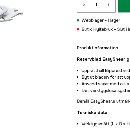
×
+
Webblager -
I lager
Butik Hyltebruk -
Slut i 
Produktinformation
Reservblad EasyShear g
Upprätthåll klipprestand
Byt ut bladen för att u
Använd saxar med olika 
Det verktygslösa system
Behåll EasyShear:s utmärk
Tekniska data
Verktygsmått (L x B x H