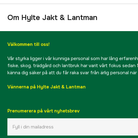
Om Hylte Jakt & Lantman
Välkommen till oss!
Vår styrka ligger i vår kunniga personal som har lång erfarenhet
fiske, skog, trädgård och lantbruk har varit vårt fokus sedan 1
känna dig säker på att du får raka svar från ärlig personal nä
Vännerna på Hylte Jakt & Lantman
Prenumerera på vårt nyhetsbrev