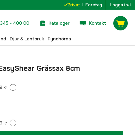
Privat
Företag
Logga in
345 - 400 00
Kataloger
Kontakt
und
Djur & Lantbruk
Fyndhörna
 EasyShear Grässax 8cm
9 kr
i
9 kr
i