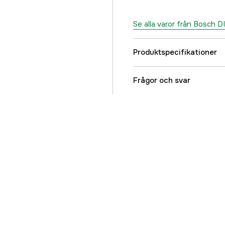
Se alla varor från Bosch D
Produktspecifikationer
Bladlängd
Frågor och svar
Längd
Global Garanti
Referensnummer
Tillverkarens artikeln
EAN