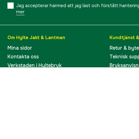
Jag accepterar härmed att jag läst och förstått hanteri
mer
Om Hylte Jakt & Lantman
Kundtjänst 
Mina sidor
Retur & byt
Kontakta oss
Teknisk sup
Verkstaden i Hyltebruk
Bruksanvisn
Jobba hos oss
Artiklar & G
Omdömen och betyg
Varumärken
Våra kataloger
Köp present
Ångra köp