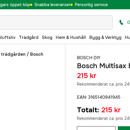
gars öppet köp
Snabba leveranser
Personlig service
0
iluftsliv
Trädgård
Skog
Hem & Hushåll
Bygg & Verktyg
H
 trädgården
/
Bosch
BOSCH DIY
Bosch Multisax
215 kr
Rekommenderat ca. pris 24
EAN
:
3165140941945
Totalt
:
215 kr
Rekommenderat ca. pris 24