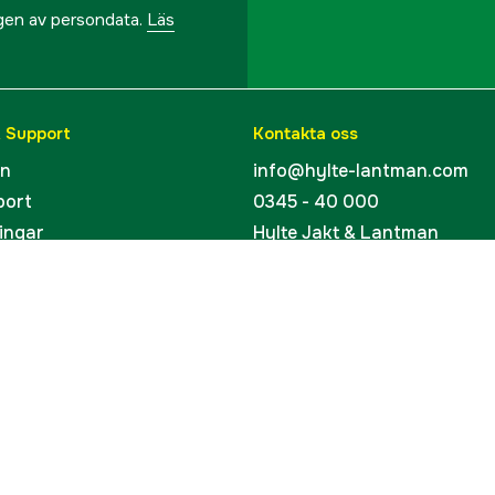
ngen av persondata.
Läs
& Support
Kontakta oss
en
info@hylte-lantman.com
port
0345 - 40 000
ingar
Hylte Jakt & Lantman
Hantverksgatan 15
uider
314 34 Hyltebruk
kort