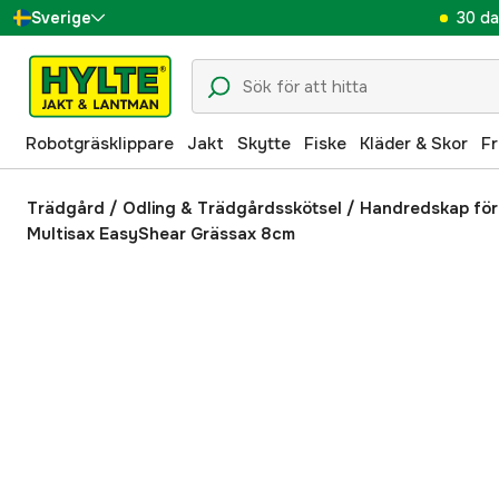
30 da
Sverige
Danmark
Suomi
Robotgräsklippare
Jakt
Skytte
Fiske
Kläder & Skor
Fr
Norge
Deutschland
Trädgård
/
Odling & Trädgårdsskötsel
/
Handredskap för
Multisax EasyShear Grässax 8cm