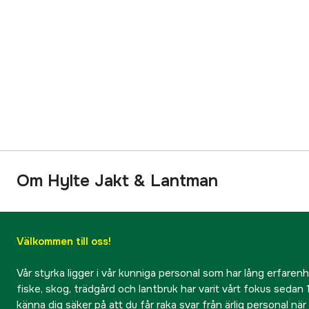
Om Hylte Jakt & Lantman
Välkommen till oss!
Vår styrka ligger i vår kunniga personal som har lång erfarenhet
fiske, skog, trädgård och lantbruk har varit vårt fokus sedan 1
känna dig säker på att du får raka svar från ärlig personal nä