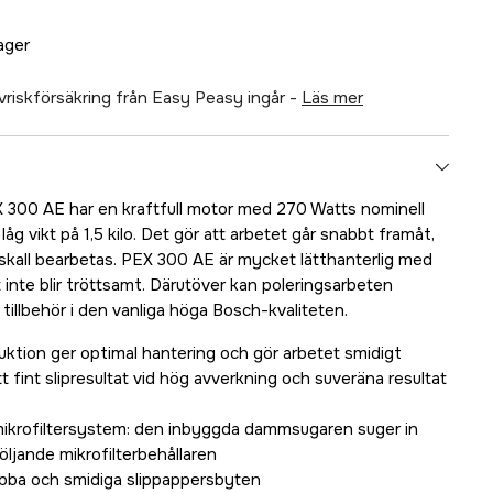
lager
älvriskförsäkring från Easy Peasy ingår -
läs mer
 300 AE har en kraftfull motor med 270 Watts nominell
åg vikt på 1,5 kilo. Det gör att arbetet går snabbt framåt,
r skall bearbetas. PEX 300 AE är mycket lätthanterlig med
t inte blir tröttsamt. Därutöver kan poleringsarbeten
illbehör i den vanliga höga Bosch-kvaliteten.
uktion ger optimal hantering och gör arbetet smidigt
t fint slipresultat vid hög avverkning och suveräna resultat
ikrofiltersystem: den inbyggda dammsugaren suger in
ljande mikrofilterbehållaren
abba och smidiga slippappersbyten