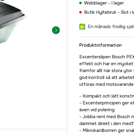
Webblager -
I lager
Butik Hyltebruk -
Slut i 
En månads frivillig sj
Produktinformation
Excenterslipen Bosch PEX
effekt och har en mycket l
framför allt när stora yto
god kontroll så att arbete
utföras med motsvarande t
- Kompakt och lätt konstr
- Excenterprincipen ger et
även vid polering
- Jobba rent med Bosch m
dammet direkt i den medfö
- Mikrokardborren ger sn