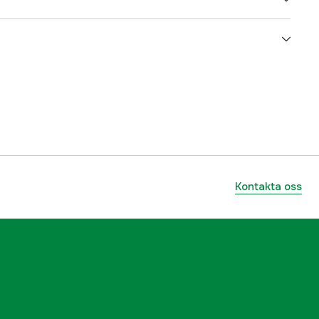
Nätdriven
El 230V
230 V
yes
4000027095
Kontakta oss
ummer
06033A3000
3165140594370