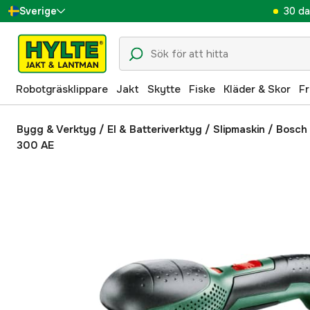
30 da
Sverige
Danmark
Suomi
Robotgräsklippare
Jakt
Skytte
Fiske
Kläder & Skor
Fr
Norge
Deutschland
Bygg & Verktyg
/
El & Batteriverktyg
/
Slipmaskin
/
Bosch 
300 AE