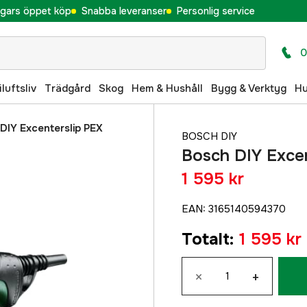
gars öppet köp
Snabba leveranser
Personlig service
0
iluftsliv
Trädgård
Skog
Hem & Hushåll
Bygg & Verktyg
H
DIY Excenterslip PEX
BOSCH DIY
Bosch DIY Exce
1 595 kr
EAN
:
3165140594370
Totalt
:
1 595 kr
×
+