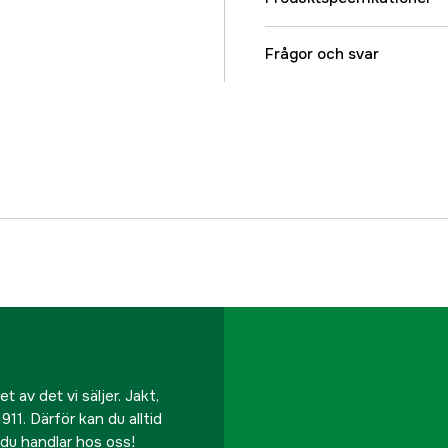
Drifttyp
Frågor och svar
Drivkälla
Driftspänning
Global Garanti
Referensnummer
Tillverkarens artikeln
EAN
 av det vi säljer. Jakt,
911. Därför kan du alltid
r du handlar hos oss!