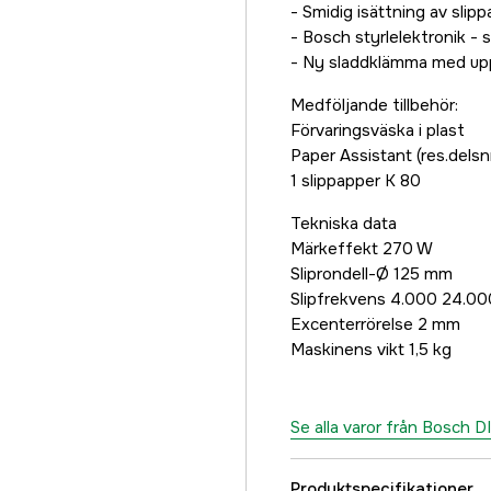
- Smidig isättning av slip
- Bosch styrlelektronik - 
- Ny sladdklämma med upp
Medföljande tillbehör:
Förvaringsväska i plast
Paper Assistant (res.dels
1 slippapper K 80
Tekniska data
Märkeffekt 270 W
Sliprondell-Ø 125 mm
Slipfrekvens 4.000 24.000
Excenterrörelse 2 mm
Maskinens vikt 1,5 kg
Se alla varor från Bosch D
Produktspecifikationer