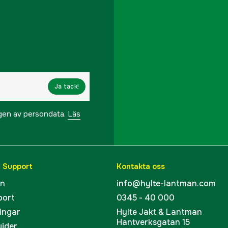
Ja tack!
ngen av persondata.
Läs
& Support
Kontakta oss
en
info@hylte-lantman.com
port
0345 - 40 000
ingar
Hylte Jakt & Lantman
Hantverksgatan 15
uider