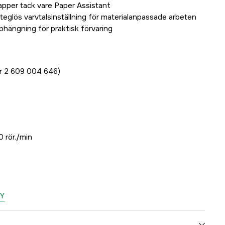
papper tack vare Paper Assistant
steglös varvtalsinställning för materialanpassade arbeten
hängning för praktisk förvaring
nr 2 609 004 646)
 rör./min
IY