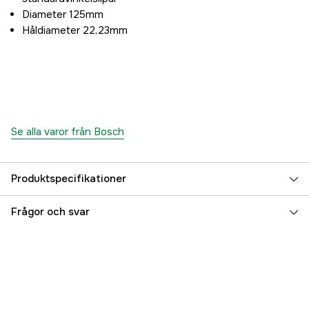
Diameter 125mm
Håldiameter 22,23mm
Se alla varor från Bosch
Produktspecifikationer
Håldiameter, min
22.23 mm
Frågor och svar
Typ av skaft/fäste
X-Lock
För material
Metall
Förpackningsstorlek
1 st