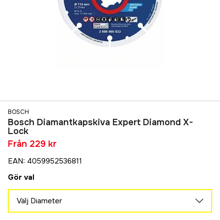
BOSCH
Bosch Diamantkapskiva Expert Diamond X-
Lock
Från
229 kr
EAN
:
4059952536811
Gör val
Välj Diameter
115 mm