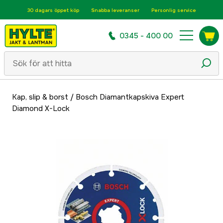
30 dagars öppet köp
Snabba leveranser
Personlig service
0345 - 400 00
Kap, slip & borst
/
Bosch Diamantkapskiva Expert
Diamond X-Lock