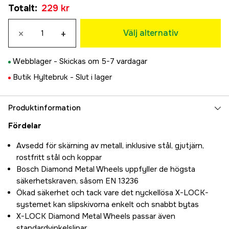
Tillfälligt slut
Totalt
:
229 kr
229 kr
125 mm
×
+
319 kr
Välj alternativ
Webblager -
Skickas om 5-7 vardagar
Butik Hyltebruk -
Slut i lager
Produktinformation
Fördelar
Avsedd för skärning av metall, inklusive stål, gjutjärn,
rostfritt stål och koppar
Bosch Diamond Metal Wheels uppfyller de högsta
säkerhetskraven, såsom EN 13236
Ökad säkerhet och tack vare det nyckellösa X-LOCK-
systemet kan slipskivorna enkelt och snabbt bytas
X-LOCK Diamond Metal Wheels passar även
standardvinkelslipar