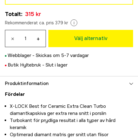
115 mm
Totalt
:
315 kr
315 kr
125 mm
Rekommenderat ca. pris 379 kr
i
371 kr
×
+
Välj alternativ
Webblager -
Skickas om 5-7 vardagar
Butik Hyltebruk -
Slut i lager
Produktinformation
Fördelar
X-LOCK Best for Ceramic Extra Clean Turbo
diamantkapskiva ger extra rena snitt i porslin
Turbokant för prydliga resultat i alla typer av hård
keramik
Optimerad diamant matris ger snitt utan flisor