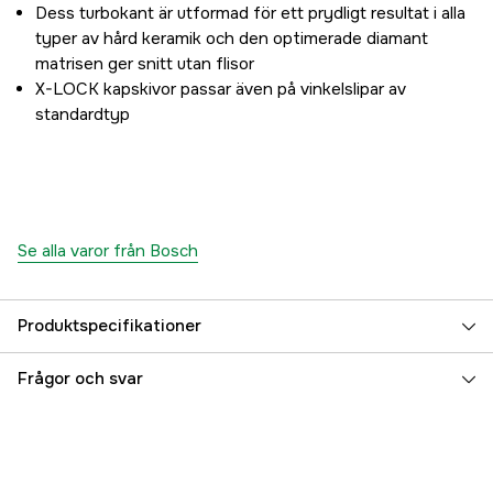
Dess turbokant är utformad för ett prydligt resultat i alla
typer av hård keramik och den optimerade diamant
matrisen ger snitt utan flisor
X-LOCK kapskivor passar även på vinkelslipar av
standardtyp
Se alla varor från Bosch
Produktspecifikationer
Håldiameter, min
22.23 mm
Frågor och svar
Snittbredd
1.4 mm
Segmenthöjd
7 mm