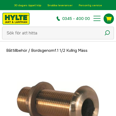
30 dagars öppet köp
Snabba leveranser
Personlig service
0345 - 400 00
Båttillbehör
/
Bordsgenomf.1 1/2 Kullrig Mäss