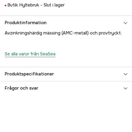
Butik Hyltebruk -
Slut i lager
Produktinformation
Avzinkningshärdig mässing (AMC-metall) och provtryckt.
Se alla varor från SeaSea
Produktspecifikationer
Referensnummer
5000017026
Frågor och svar
Tillverkarens artikelnummer
17.4664
EAN
7330610023018