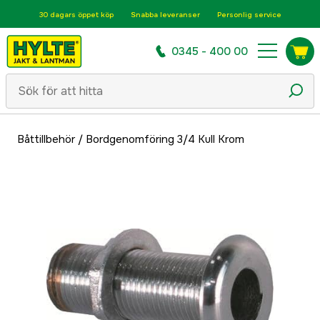
30 dagars öppet köp
Snabba leveranser
Personlig service
0345 - 400 00
Båttillbehör
/
Bordgenomföring 3/4 Kull Krom