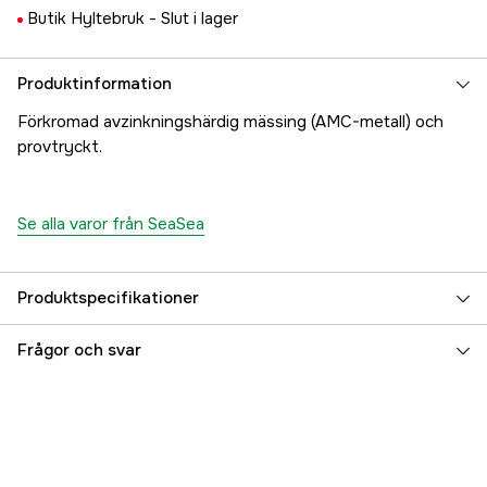
Butik Hyltebruk -
Slut i lager
Produktinformation
Förkromad avzinkningshärdig mässing (AMC-metall) och
provtryckt.
Se alla varor från SeaSea
Produktspecifikationer
Referensnummer
5000017014
Frågor och svar
Tillverkarens artikelnummer
17.5116
EAN
7330610023643