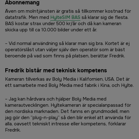
Abonnemang
Även om molntjänsten är gratis så tillkommer kostnad för
datatrafik. Men med
HylteSIM BAS
så klarar sig de flesta.
BAS kostar strax under 500 kr/år och då kan kameran
skicka upp till ca 10.000 bilder under ett år.
– Vid normal användning så klarar man sig bra. Kortet är ej
operatörslåst utan väljer själv den operatör som är bäst
beroende på vad som finns på platsen, berättar Fredrik.
Fredrik bistår med teknisk kompetens
Kameran tillverkas av Boly Media i Kalifornien, USA. Det är
ett samarbete med Boly Media med fabrik i Kina, och Hylte.
– Jag kan hårdvara och hjälper Boly Media med
kamerautvecklingen. Hyltekameran är specialanpassad för
den nordiska marknaden. Det fanns en grundmodell, men
jag gör den ”plug-n-play” så den blir enkel att använda för
alla, oavsett tekniskt intresse eller kompetens, förklarar
Fredrik.