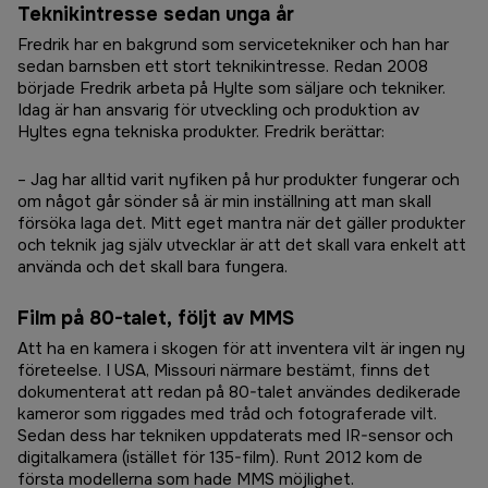
Teknikintresse sedan unga år
Fredrik har en bakgrund som servicetekniker och han har
sedan barnsben ett stort teknikintresse. Redan 2008
började Fredrik arbeta på Hylte som säljare och tekniker.
Idag är han ansvarig för utveckling och produktion av
Hyltes egna tekniska produkter. Fredrik berättar:
– Jag har alltid varit nyfiken på hur produkter fungerar och
om något går sönder så är min inställning att man skall
försöka laga det. Mitt eget mantra när det gäller produkter
och teknik jag själv utvecklar är att det skall vara enkelt att
använda och det skall bara fungera.
Film på 80-talet, följt av MMS
Att ha en kamera i skogen för att inventera vilt är ingen ny
företeelse. I USA, Missouri närmare bestämt, finns det
dokumenterat att redan på 80-talet användes dedikerade
kameror som riggades med tråd och fotograferade vilt.
Sedan dess har tekniken uppdaterats med IR-sensor och
digitalkamera (istället för 135-film). Runt 2012 kom de
första modellerna som hade MMS möjlighet.