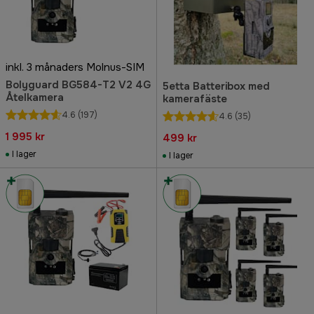
inkl. 3 månaders Molnus-SIM
Bolyguard BG584-T2 V2 4G
5etta Batteribox med
Åtelkamera
kamerafäste
4.6
(197)
4.6
(35)
1 995 kr
499 kr
I lager
I lager