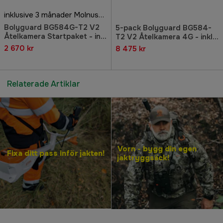
inklusive 3 månader Molnus-SIM
Bolyguard BG584G-T2 V2
5-pack Bolyguard BG584-
Åtelkamera Startpaket - inkl
T2 V2 Åtelkamera 4G - inkl
3 månader Molnus-SIM
5x3 månader Molnus-SIM
2 670 kr
8 475 kr
Relaterade Artiklar
Vorn - bygg din egen
Fixa ditt pass inför jakten!
jaktryggsäck!