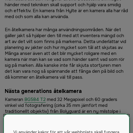
händer med tekniken skall support och hjälp vara smidig
och effektiv. En kamera från Hylte är en kamera alla har råd
med och som alla kan använda.
En åtelkamera har många användningsområden. När det
gäller jakt så hjälper den till med att inventera mängd och
art av det vilt som finns på markerna. Detta underlättar vid
planering av jakter och hur mycket som tål att skjutas av.
Många anser även att det blir mycket roligare med en
kamera när man kan se vad som händer samt vad som rör
sig på marken. Alla kanske inte får skjuta stortjuren men
det kan vara nog så spännande att fånga den på bild och
då kommer en åtelkamera väl till pass.
Nästa generations åtelkamera
Kameran
BG584 T2
med 32 Megapixel och 60 graders
vinkel vid fotografering (cirka 35 mm jämfört med
traditionellt objektiv) från Bolyguard är en ny milstolpe i
åtelkamerautvecklingen. Den har en tålig (IP66) och snabb
4G-modul som gör kameran extra snabb i
kommunikationen, samt att den levereras med Hyltes egna
Vi använder kakor för att vår webbplats skall fungera