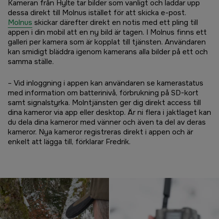
Kameran från Hylte tar bilder som vanligt och laddar upp
dessa direkt till Molnus istället för att skicka e-post.
Molnus
skickar därefter direkt en notis med ett pling till
appen i din mobil att en ny bild är tagen. I Molnus finns ett
galleri per kamera som är kopplat till tjänsten. Användaren
kan smidigt bläddra igenom kamerans alla bilder på ett och
samma ställe.
– Vid inloggning i appen kan användaren se kamerastatus
med information om batterinivå, förbrukning på SD-kort
samt signalstyrka. Molntjänsten ger dig direkt access till
dina kameror via app eller desktop. Är ni flera i jaktlaget kan
du dela dina kameror med vänner och även ta del av deras
kameror. Nya kameror registreras direkt i appen och är
enkelt att lägga till, förklarar Fredrik.