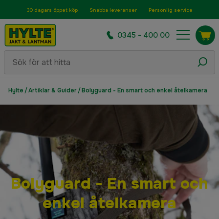
30 dagars öppet köp
Snabba leveranser
Personlig service
0345 - 400 00
Hylte
/
Artiklar & Guider
/
Bolyguard - En smart och enkel åtelkamera
Bolyguard - En smart och
enkel åtelkamera