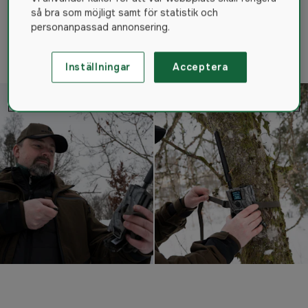
molnbaserade system Molnus. Mannen bakom en stor del
så bra som möjligt samt för statistik och
av kamerans design, samt utvecklare av molntjänsten
personanpassad annonsering.
Molnus
är Hylte Jakt & Lantmans egne Fredrik Lüdecke.
Inställningar
Acceptera