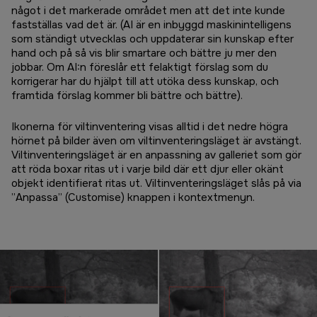
något i det markerade området men att det inte kunde
fastställas vad det är. (AI är en inbyggd maskinintelligens
som ständigt utvecklas och uppdaterar sin kunskap efter
hand och på så vis blir smartare och bättre ju mer den
jobbar. Om AI:n föreslår ett felaktigt förslag som du
korrigerar har du hjälpt till att utöka dess kunskap, och
framtida förslag kommer bli bättre och bättre).
Ikonerna för viltinventering visas alltid i det nedre högra
hörnet på bilder även om viltinventeringsläget är avstängt.
Viltinventeringsläget är en anpassning av galleriet som gör
att röda boxar ritas ut i varje bild där ett djur eller okänt
objekt identifierat ritas ut. Viltinventeringsläget slås på via
”Anpassa” (Customise) knappen i kontextmenyn.