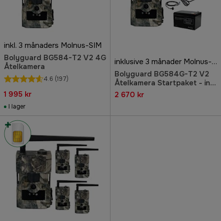
inkl. 3 månaders Molnus-SIM
Bolyguard BG584-T2 V2 4G
inklusive 3 månader Molnus-SIM
Åtelkamera
Bolyguard BG584G-T2 V2
4.6
(197)
Åtelkamera Startpaket - inkl
3 månader Molnus-SIM
1 995 kr
2 670 kr
I lager