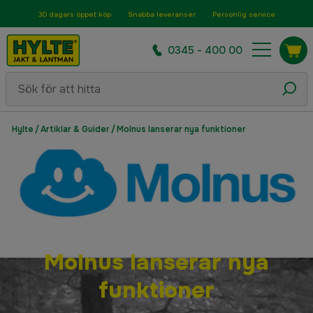
30 dagars öppet köp
Snabba leveranser
Personlig service
0345 - 400 00
Hylte
/
Artiklar & Guider
/
Molnus lanserar nya funktioner
Molnus lanserar nya
funktioner