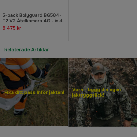
5-pack Bolyguard BG584-
T2 V2 Åtelkamera 4G - inkl
5x3 månader Molnus-SIM
8 475 kr
Relaterade Artiklar
Vorn - bygg din egen
Fixa ditt pass inför jakten!
jaktryggsäck!