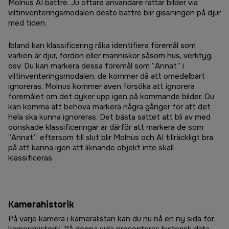
Molnus AI bättre. Ju oftare användare rättar bilder via
viltinventeringsmodalen desto bättre blir gissningen på djur
med tiden.
Ibland kan klassificering råka identifiera föremål som
varken är djur, fordon eller människor såsom hus, verktyg,
osv. Du kan markera dessa föremål som ”Annat” i
viltinventeringsmodalen, de kommer då att omedelbart
ignoreras, Molnus kommer även försöka att ignorera
föremålet om det dyker upp igen på kommande bilder. Du
kan komma att behöva markera några gånger för att det
hela ska kunna ignoreras. Det bästa sättet att bli av med
oönskade klassificeringar är därför att markera de som
”Annat”, eftersom till slut blir Molnus och AI tillräckligt bra
på att känna igen att liknande objekt inte skall
klassificeras.
Kamerahistorik
På varje kamera i kameralistan kan du nu nå en ny sida för