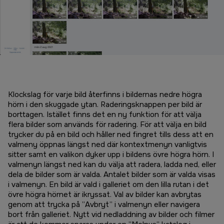
Klockslag för varje bild återfinns i bildernas nedre högra
hörn i den skuggade ytan. Raderingsknappen per bild är
borttagen. Istället finns det en ny funktion för att välja
flera bilder som används för radering. För att välja en bild
trycker du på en bild och håller ned fingret tills dess att en
valmeny öppnas längst ned där kontextmenyn vanligtvis
sitter samt en valikon dyker upp i bildens övre högra hörn. I
valmenyn längst ned kan du välja att radera, ladda ned, eller
dela de bilder som är valda. Antalet bilder som är valda visas
i valmenyn. En bild är vald i galleriet om den lilla rutan i det
övre högra hörnet är ikryssat. Val av bilder kan avbrytas
genom att trycka på ”Avbryt” i valmenyn eller navigera
bort från galleriet. Nytt vid nedladdning av bilder och filmer