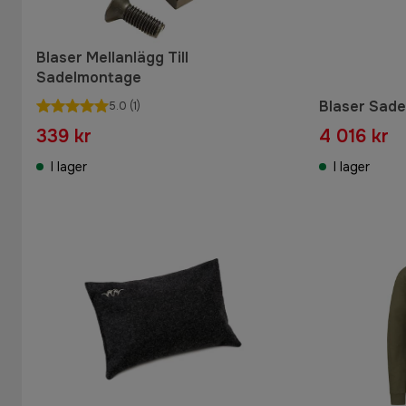
Blaser Mellanlägg Till
Sadelmontage
Blaser Sade
5.0
(1)
339 kr
4 016 kr
I lager
I lager