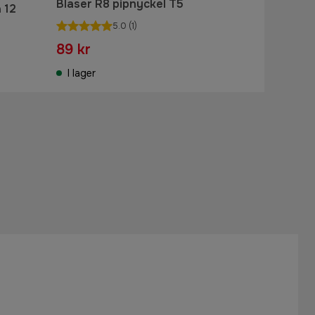
Blaser R8 pipnyckel T5
 12
5.0
(1)
89 kr
I lager