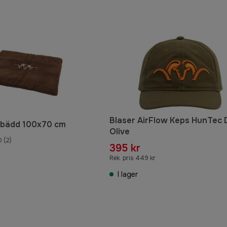
Blaser AirFlow Keps HunTec 
dbädd 100x70 cm
Olive
0
(2)
395 kr
Rek. pris 449 kr
I lager