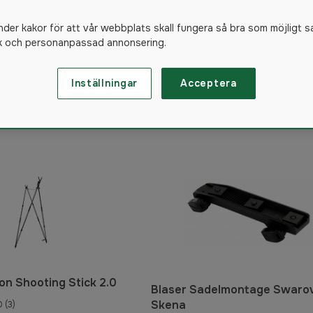
nder kakor för att vår webbplats skall fungera så bra som möjligt s
ik och personanpassad annonsering.
180
produkter
Inställningar
Acceptera
on Shooting Stick 2.0
Blaser Sadelmontage Swarov
Skena
0
(3)