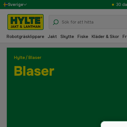
30 da
Sverige
Danmark
Suomi
Robotgräsklippare
Jakt
Skytte
Fiske
Kläder & Skor
Fr
Norge
Deutschland
Hylte
/
Blaser
Blaser