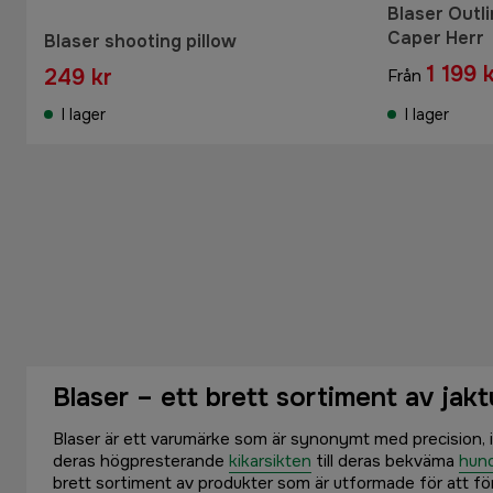
Blaser Outli
Caper Herr
Blaser shooting pillow
1 199 
249 kr
Från
I lager
I lager
Blaser – ett brett sortiment av jakt
Blaser är ett varumärke som är synonymt med precision, i
deras högpresterande
kikarsikten
till deras bekväma
hun
brett sortiment av produkter som är utformade för att fö