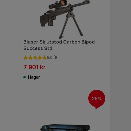
Blaser Skjutstöd Carbon Bipod
Success Std
5.0
(1)
7 901 kr
I lager
25%