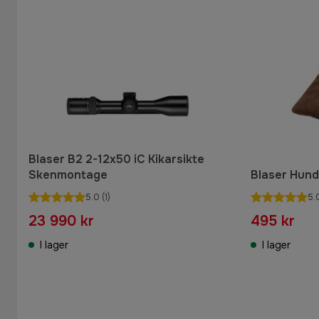
Blaser B2 2-12x50 iC Kikarsikte
Skenmontage
Blaser Hun
5.0
(1)
5.
23 990 kr
495 kr
I lager
I lager