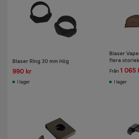
Blaser Vape
flera storle
Blaser Ring 30 mm Hög
1 065 
990 kr
Från
I lager
I lager