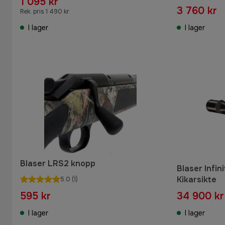
1 095 kr
3 760 kr
Rek. pris 1 490 kr
I lager
I lager
Blaser LRS2 knopp
Blaser Infin
Kikarsikte
5.0
(1)
595 kr
34 900 kr
I lager
I lager