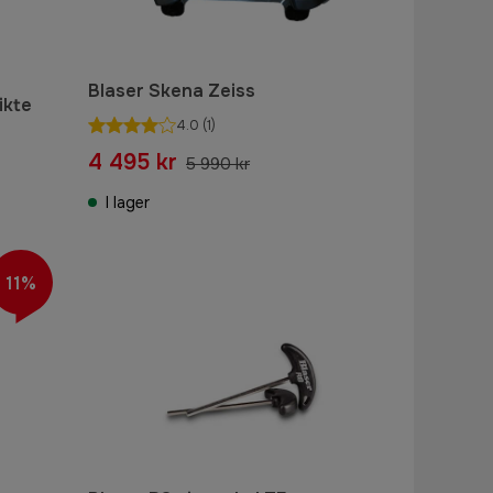
Blaser Skena Zeiss
ikte
4.0
(1)
4 495 kr
5 990 kr
I lager
11%