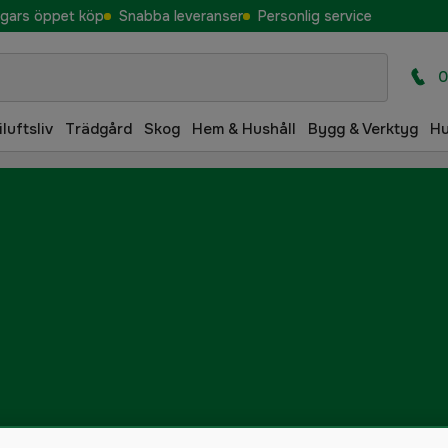
gars öppet köp
Snabba leveranser
Personlig service
0
iluftsliv
Trädgård
Skog
Hem & Hushåll
Bygg & Verktyg
H