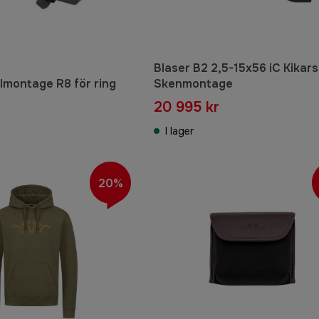
Blaser B2 2,5-15x56 iC Kikars
lmontage R8 för ring
Skenmontage
20 995 kr
I lager
20%