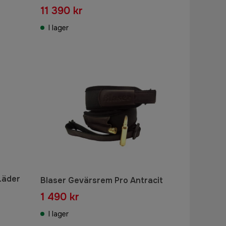
11 390 kr
I lager
Läder
Blaser Gevärsrem Pro Antracit
1 490 kr
I lager