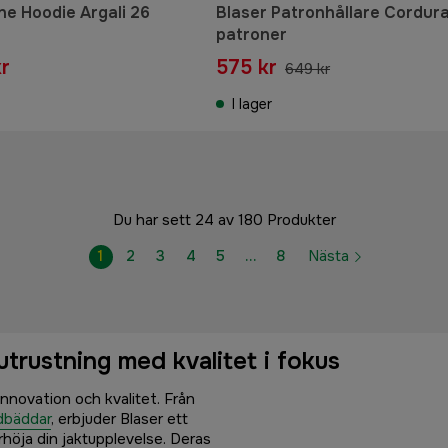
ne Hoodie Argali 26
Blaser Patronhållare Cordura
patroner
kr
575 kr
649 kr
I lager
Du har sett 24 av 180 Produkter
1
2
3
4
5
…
8
Nästa
utrustning med kvalitet i fokus
nnovation och kvalitet. Från
dbäddar
, erbjuder Blaser ett
rhöja din jaktupplevelse. Deras