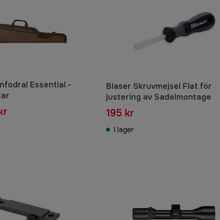
nfodral Essential -
Blaser Skruvmejsel Flat för
kar
justering av Sadelmontage
kr
195 kr
I lager