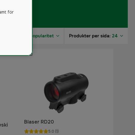
amt för
Sortera på:
Popularitet
Produkter per sida:
24
Blaser RD20
ski
5.0
(1)