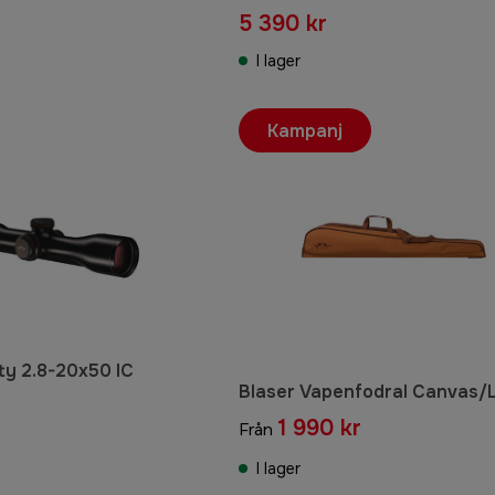
5 390 kr
I lager
Kampanj
ity 2.8-20x50 IC
Blaser Vapenfodral Canvas/
1 990 kr
Från
I lager