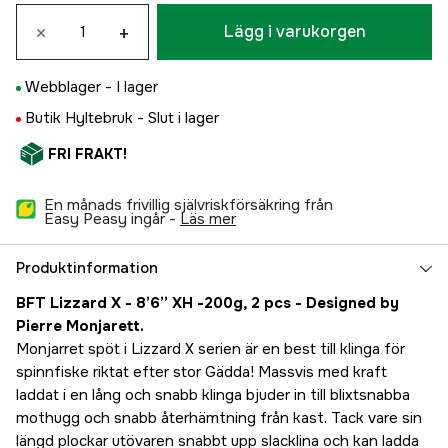
×
+
Lägg i varukorgen
Webblager -
I lager
Butik Hyltebruk -
Slut i lager
FRI FRAKT!
En månads frivillig självriskförsäkring från
Easy Peasy ingår -
läs mer
Produktinformation
BFT Lizzard X - 8’6’’ XH -200g, 2 pcs - Designed by
Pierre Monjarett.
Monjarret spöt i Lizzard X serien är en best till klinga för
spinnfiske riktat efter stor Gädda! Massvis med kraft
laddat i en lång och snabb klinga bjuder in till blixtsnabba
mothugg och snabb återhämtning från kast. Tack vare sin
längd plockar utövaren snabbt upp slacklina och kan ladda