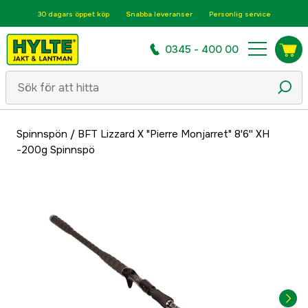
30 dagars öppet köp
Snabba leveranser
Personlig service
0345 - 400 00
Spinnspön
/
BFT Lizzard X "Pierre Monjarret" 8'6'' XH
-200g Spinnspö