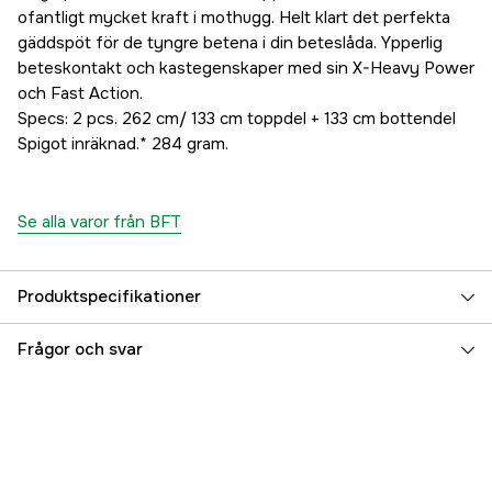
ofantligt mycket kraft i mothugg. Helt klart det perfekta
gäddspöt för de tyngre betena i din beteslåda. Ypperlig
beteskontakt och kastegenskaper med sin X-Heavy Power
och Fast Action.
Specs: 2 pcs. 262 cm/ 133 cm toppdel + 133 cm bottendel
Spigot inräknad.* 284 gram.
Se alla varor från BFT
Produktspecifikationer
Spöaktion
Fast
Frågor och svar
Vikt (g)
284 g
Fiskeslag
Heavy, Jigg
Transportlängd
133 cm