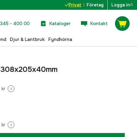
Privat
Företag
Logga in
345 - 400 00
Kataloger
Kontakt
und
Djur & Lantbruk
Fyndhörna
rå 308x205x40mm
 kr
i
 kr
i