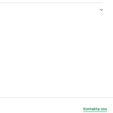
5000016742
ummer
47809
7318140017189
Kontakta oss