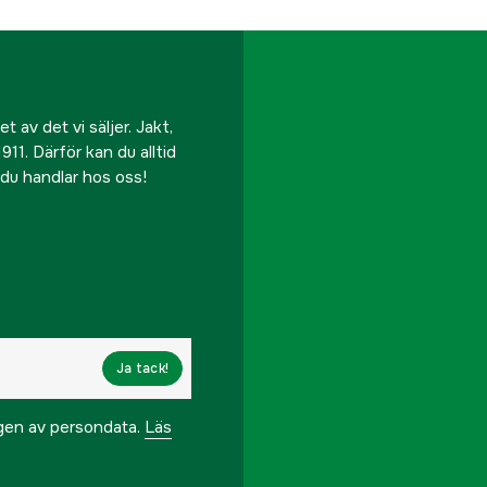
 av det vi säljer. Jakt,
911. Därför kan du alltid
r du handlar hos oss!
Ja tack!
ngen av persondata.
Läs