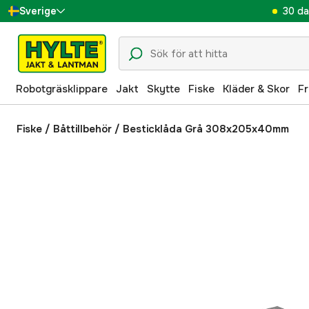
30 da
Sverige
Danmark
Suomi
Robotgräsklippare
Jakt
Skytte
Fiske
Kläder & Skor
Fr
Norge
Deutschland
Fiske
/
Båttillbehör
/
Besticklåda Grå 308x205x40mm