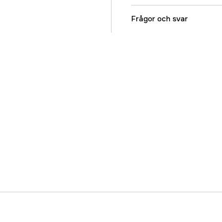
Referensnummer
Frågor och svar
Tillverkarens artikeln
EAN