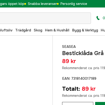
gars öppet köp
Snabba leveranser
Personlig service
0
iluftsliv
Trädgård
Skog
Hem & Hushåll
Bygg & Verktyg
H
SEASEA
Besticklåda G
89 kr
Rekommenderat ca. pris 119
EAN
:
7318140017189
Totalt
:
89 kr
Rekommenderat ca. pris 119