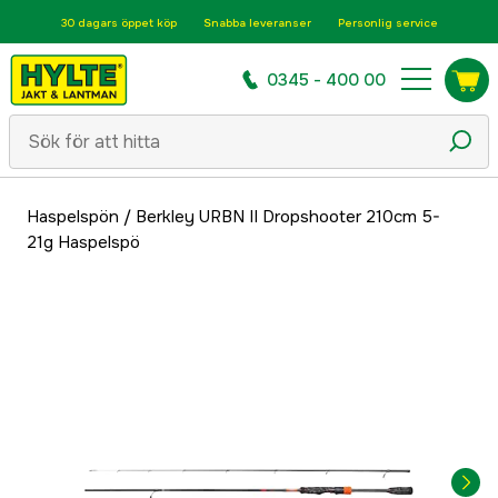
30 dagars öppet köp
Snabba leveranser
Personlig service
0345 - 400 00
Haspelspön
/
Berkley URBN II Dropshooter 210cm 5-
21g Haspelspö