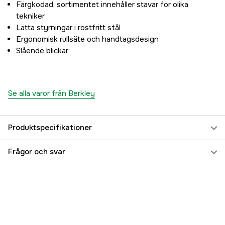
Färgkodad, sortimentet innehåller stavar för olika
tekniker
Lätta styrningar i rostfritt stål
Ergonomisk rullsäte och handtagsdesign
Slående blickar
Se alla varor från Berkley
Produktspecifikationer
Typ av spöring
Stainless Steel LS
Frågor och svar
Spöstyrka
Medium Light
Spöaktion
Extra Fast
Vikt (g)
110 g