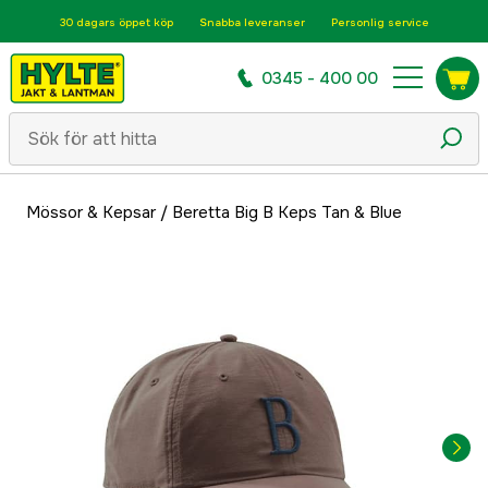
30 dagars öppet köp
Snabba leveranser
Personlig service
0345 - 400 00
Mössor & Kepsar
/
Beretta Big B Keps Tan & Blue