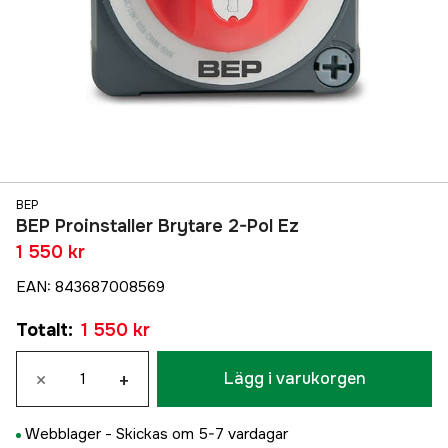
BEP
BEP Proinstaller Brytare 2-Pol Ez
1 550 kr
EAN
:
843687008569
Totalt
:
1 550 kr
×
+
Lägg i varukorgen
Webblager -
Skickas om 5-7 vardagar