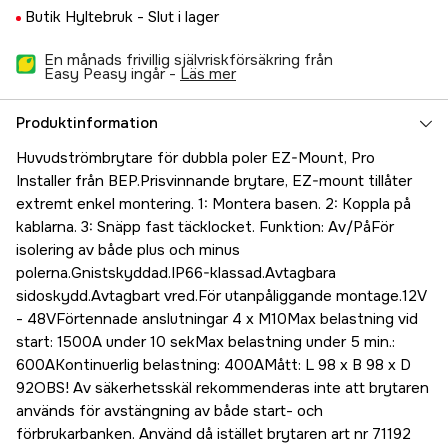
Butik Hyltebruk -
Slut i lager
En månads frivillig självriskförsäkring från
Easy Peasy ingår -
läs mer
Produktinformation
Huvudströmbrytare för dubbla poler EZ-Mount, Pro
Installer från BEP.Prisvinnande brytare, EZ-mount tillåter
extremt enkel montering. 1: Montera basen. 2: Koppla på
kablarna. 3: Snäpp fast täcklocket. Funktion: Av/PåFör
isolering av både plus och minus
polerna.Gnistskyddad.IP66-klassad.Avtagbara
sidoskydd.Avtagbart vred.För utanpåliggande montage.12V
- 48VFörtennade anslutningar 4 x M10Max belastning vid
start: 1500A under 10 sekMax belastning under 5 min.:
600AKontinuerlig belastning: 400AMått: L 98 x B 98 x D
92OBS! Av säkerhetsskäl rekommenderas inte att brytaren
används för avstängning av både start- och
förbrukarbanken. Använd då istället brytaren art nr 71192