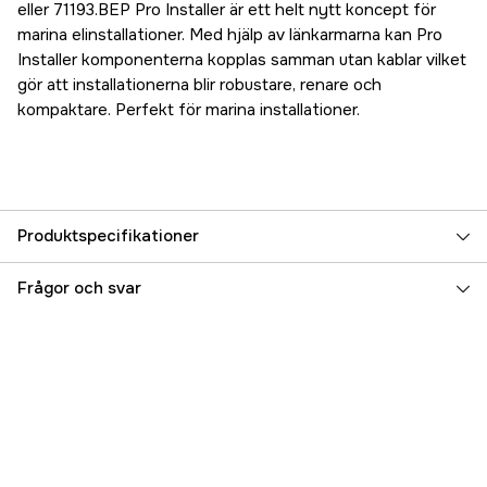
eller 71193.BEP Pro Installer är ett helt nytt koncept för
marina elinstallationer. Med hjälp av länkarmarna kan Pro
Installer komponenterna kopplas samman utan kablar vilket
gör att installationerna blir robustare, renare och
kompaktare. Perfekt för marina installationer.
Produktspecifikationer
Referensnummer
5000022375
Frågor och svar
Tillverkarens artikelnummer
770-DP-EZ
EAN
843687008569