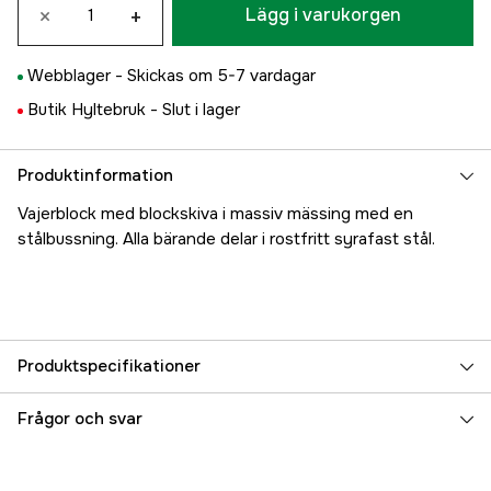
×
+
Lägg i varukorgen
Webblager -
Skickas om 5-7 vardagar
Butik Hyltebruk -
Slut i lager
Produktinformation
Vajerblock med blockskiva i massiv mässing med en
stålbussning. Alla bärande delar i rostfritt syrafast stål.
Produktspecifikationer
Referensnummer
5000025902
Frågor och svar
Tillverkarens artikelnummer
91301