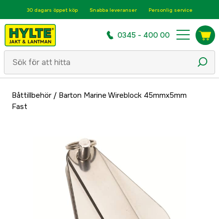
30 dagars öppet köp
Snabba leveranser
Personlig service
0345 - 400 00
Båttillbehör
/
Barton Marine Wireblock 45mmx5mm
Fast