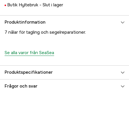
Butik Hyltebruk -
Slut i lager
Produktinformation
7 nålar för tagling och segelreparationer.
Se alla varor från SeaSea
Produktspecifikationer
Referensnummer
5000023359
Frågor och svar
Tillverkarens artikelnummer
17.6191
EAN
072879100853