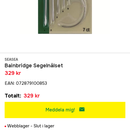
SEASEA
Bainbridge Segelnålset
329 kr
EAN
:
072879100853
Totalt
:
329 kr
Meddela mig!
Webblager -
Slut i lager