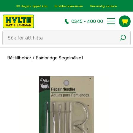
30 dagars öppet köp
Snabba leveranser
Personlig service
0345 - 400 00
Båttillbehör
/
Bainbridge Segelnålset