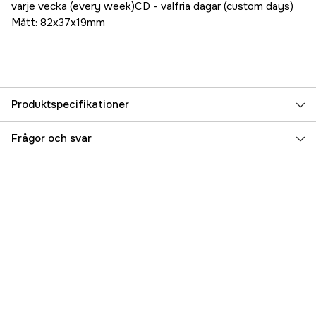
varje vecka (every week)CD - valfria dagar (custom days)
Mått: 82x37x19mm
Produktspecifikationer
Referensnummer
5000038054
Frågor och svar
Tillverkarens artikelnummer
17.46207
EAN
7393401462076