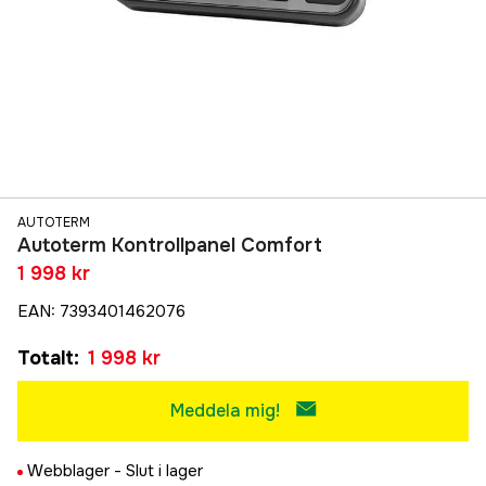
AUTOTERM
Autoterm Kontrollpanel Comfort
1 998 kr
EAN
:
7393401462076
Totalt
:
1 998 kr
Meddela mig!
Webblager -
Slut i lager