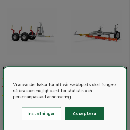
Rovik SV800 Skogsvagn
Rovik VS175 Vägskrapa
4.6
(10)
4.8
(4)
Vi använder kakor för att vår webbplats skall fungera
12 495 kr
10 595 kr
så bra som möjligt samt för statistik och
Förhandsboka
Förhandsboka
personanpassad annonsering.
Inställningar
Acceptera