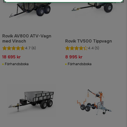
Rovik AV800 ATV-Vagn
med Vinsch
Rovik TV500 Tippvagn
4.7
(6)
4.4
(5)
18 695 kr
8 995 kr
Förhandsboka
Förhandsboka