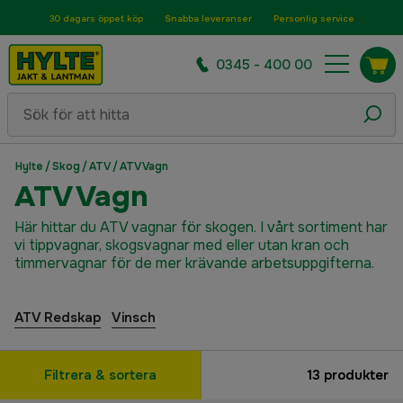
30 dagars öppet köp
Snabba leveranser
Personlig service
0345 - 400 00
Hylte
/
Skog
/
ATV
/
ATV Vagn
ATV Vagn
Här hittar du ATV vagnar för skogen. I vårt sortiment har
vi tippvagnar, skogsvagnar med eller utan kran och
timmervagnar för de mer krävande arbetsuppgifterna.
ATV Redskap
Vinsch
Filtrera & sortera
13
produkter