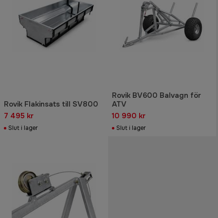
Rovik BV600 Balvagn för
Rovik Flakinsats till SV800
ATV
7 495 kr
10 990 kr
Slut i lager
Slut i lager