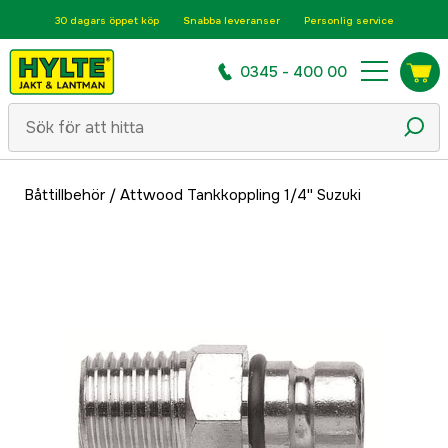
30 dagars öppet köp
Snabba leveranser
Personlig service
0345 - 400 00
Båttillbehör
/
Attwood Tankkoppling 1/4'' Suzuki