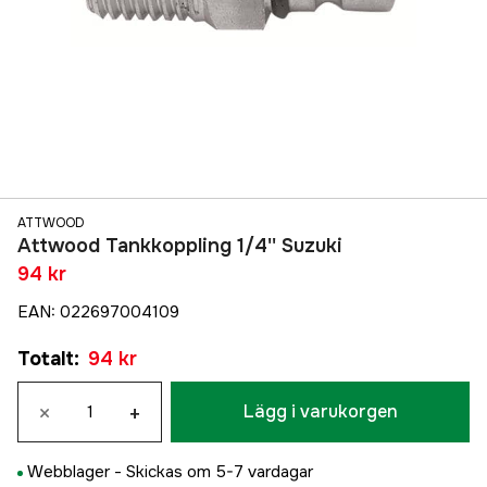
ATTWOOD
Attwood Tankkoppling 1/4'' Suzuki
94 kr
EAN
:
022697004109
Totalt
:
94 kr
×
+
Lägg i varukorgen
Webblager -
Skickas om 5-7 vardagar