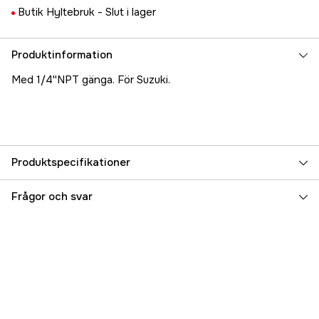
Butik Hyltebruk -
Slut i lager
Produktinformation
Med 1/4''NPT gänga. För Suzuki.
Produktspecifikationer
Referensnummer
5000024697
Frågor och svar
Tillverkarens artikelnummer
14509-6
EAN
022697004109