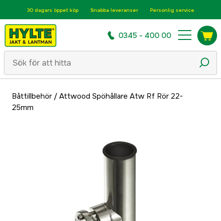
30 dagars öppet köp
Snabba leveranser
Personlig service
0345 - 400 00
Båttillbehör
/
Attwood Spöhållare Atw Rf Rör 22-
25mm