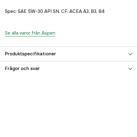
Spec: SAE 5W-30 API SN, CF, ACEA A3, B3, B4
Se alla varor från Aspen
Produktspecifikationer
Oljetyp
SAE 5W-30
Frågor och svar
Volym innehåll
1000 ml
Referensnummer
3000023527
Tillverkarens artikelnummer
100231
EAN
7330045152024