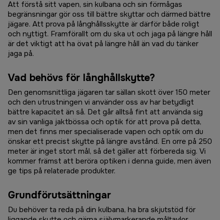
Att förstå sitt vapen, sin kulbana och sin förmågas
begränsningar gör oss till bättre skyttar och därmed bättre
jägare. Att prova på långhållsskytte är därför både roligt
och nyttigt. Framförallt om du ska ut och jaga på längre håll
är det viktigt att ha övat på längre håll än vad du tänker
jaga på.
Vad behövs för långhållskytte?
Den genomsnittliga jägaren tar sällan skott över 150 meter
och den utrustningen vi använder oss av har betydligt
bättre kapacitet än så. Det går alltså fint att använda sig
av sin vanliga jaktbössa och optik för att prova på detta,
men det finns mer specialiserade vapen och optik om du
önskar ett precist skytte på längre avstånd. En orre på 250
meter är inget stort mål, så det gäller att förbereda sig. Vi
kommer främst att beröra optiken i denna guide, men även
ge tips på relaterade produkter.
Grundförutsättningar
Du behöver ta reda på din kulbana, ha bra skjutstöd för
liggande skytte och gärna självmarkerande måltavlor