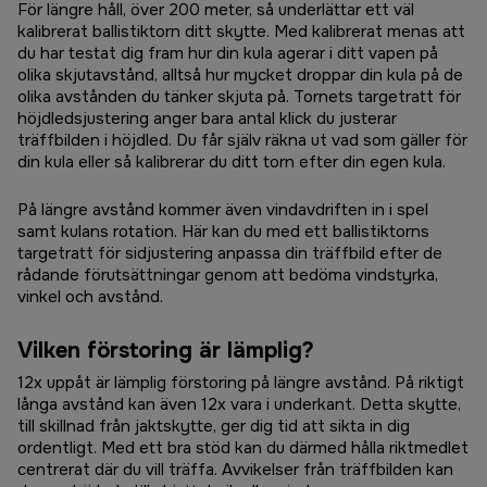
För längre håll, över 200 meter, så underlättar ett väl
kalibrerat ballistiktorn ditt skytte. Med kalibrerat menas att
du har testat dig fram hur din kula agerar i ditt vapen på
olika skjutavstånd, alltså hur mycket droppar din kula på de
olika avstånden du tänker skjuta på. Tornets targetratt för
höjdledsjustering anger bara antal klick du justerar
träffbilden i höjdled. Du får själv räkna ut vad som gäller för
din kula eller så kalibrerar du ditt torn efter din egen kula.
På längre avstånd kommer även vindavdriften in i spel
samt kulans rotation. Här kan du med ett ballistiktorns
targetratt för sidjustering anpassa din träffbild efter de
rådande förutsättningar genom att bedöma vindstyrka,
vinkel och avstånd.
Vilken förstoring är lämplig?
12x uppåt är lämplig förstoring på längre avstånd. På riktigt
långa avstånd kan även 12x vara i underkant. Detta skytte,
till skillnad från jaktskytte, ger dig tid att sikta in dig
ordentligt. Med ett bra stöd kan du därmed hålla riktmedlet
centrerat där du vill träffa. Avvikelser från träffbilden kan