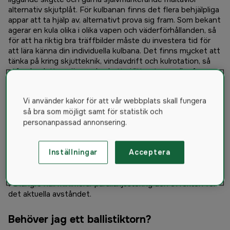
alternativ skjutplåt. För kulbanan finns det flera behjälpliga
appar att ta hjälp av, alternativt prova sig fram. Som bekant
agerar en kula olika i olika vapen och väderförhållanden, så
för att ha riktig bra träffbilder måste du investera tid för
att lära känna din individuella kulbana. Det finns mycket att
tänka på kring skjutteknik, vindavdrift och kulrotation, så
utforska detta spännande skytte i litteraturen eller forum.
Tillbaka till optiken.
Vi använder kakor för att vår webbplats skall fungera
Vad är parallaxjustering?
så bra som möjligt samt för statistik och
Parallaxjustering behövs för att mekaniskt kompensera för
personanpassad annonsering.
parallaxeffekten. Parallaxeffekten är enkelt uttryckt en
förskjutning av träffområdet gentemot ditt riktmedel när
Inställningar
Acceptera
ditt öga inte ligger perfekt i linje med kikarobjektivets
siktlinje. De flesta kikarsikten har en fast parallaxjustering
på 100 meter, så den gemene jägaren märker inte av detta.
På längre håll minimerar parallaxjustering den effekten för
det aktuella avståndet.
Behöver jag ett ballistiktorn?