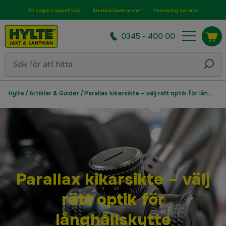
30 dagars öppet köp
Snabba leveranser
Personlig service
0345 - 400 00
Hylte
/
Artiklar & Guider
/
Parallax kikarsikte – välj rätt optik för långhållskytte
Parallax kikarsikte – välj
rätt optik för
långhållskytte