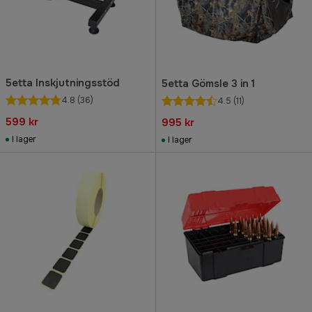
5etta Inskjutningsstöd
5etta Gömsle 3 in 1
4.8
(36)
4.5
(11)
599 kr
995 kr
I lager
I lager