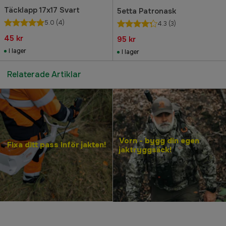
Täcklapp 17x17 Svart
5etta Patronask
5.0
(4)
4.3
(3)
45 kr
95 kr
I lager
I lager
Relaterade Artiklar
Vorn - bygg din egen
Fixa ditt pass inför jakten!
jaktryggsäck!