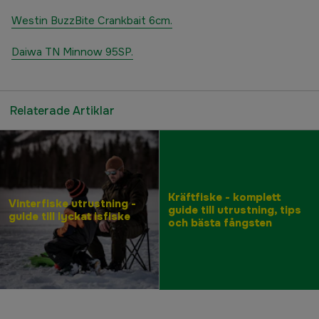
Westin BuzzBite Crankbait 6cm.
Daiwa TN Minnow 95SP.
Relaterade Artiklar
Kräftfiske - komplett
Vinterfiske utrustning -
guide till utrustning, tips
guide till lyckat isfiske
och bästa fångsten