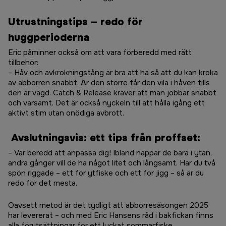
Utrustningstips – redo för
huggperioderna
Eric påminner också om att vara förberedd med rätt
tillbehör:
– Håv och avkrokningstång är bra att ha så att du kan kroka
av abborren snabbt. Är den större får den vila i håven tills
den är vägd. Catch & Release kräver att man jobbar snabbt
och varsamt. Det är också nyckeln till att hålla igång ett
aktivt stim utan onödiga avbrott.
Avslutningsvis: ett tips från proffset:
– Var beredd att anpassa dig! Ibland nappar de bara i ytan,
andra gånger vill de ha något litet och långsamt. Har du två
spön riggade – ett för ytfiske och ett för jigg – så är du
redo för det mesta.
Oavsett metod är det tydligt att abborresäsongen 2025
har levererat – och med Eric Hansens råd i bakfickan finns
alla förutsättningar för ett lyckat sommarfiske.