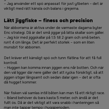
– Jag använder ett spö anpassat för just ytbeten – det är
viktigt med rätt känsla och balans i grejerna.
Lätt jiggfiske – finess och precision
När abborrarna är aktiva under de varmaste dagarna byter
Eric strategi. Då är det små jiggar på lätta skallar som gäller.
– Jag kör med jiggskallar på 1,5 till 2 gram och små beten,
runt 4 cm långa. Det är perfekt storlek – som en liten
munsbit för abborren.
Det kräver ett känsligt spö och tunn flätlina för att få full
kontroll.
– Huggen kan komma innan jiggen ens når botten. Och när
den väl ligger där nere gäller det att rycka försiktigt, så att
jiggen stiger långsamt och sedan dalar igen – det är ofta
då hugget kommer.
När fisken väl samlas intill båten kan man få ett riktigt race.
– Ibland behöver du bara kasta 5 meter, och ändå är det
fullt ös. Då är det viktigt att vara snabb i hanteringen så
man inte tappar tempo i huggperioden.