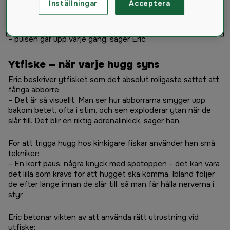
Inställningar
Acceptera
– Det har varit ett riktigt bra år hittills! Jag har lagt mycket
fokus på lätt utrustning och framför allt ytfiske. Det är
något helt speciellt med att se abborren jaga betet i ytan
– pulsen går upp varje gång, säger Eric.
Ytfiske – när varje hugg syns
Eric beskriver ytfisket som det absolut roligaste sättet att
fånga abborre.
– Det är så visuellt. Man ser hur abborrarna smyger upp
bakom betet, ofta i stim, och sen exploderar ytan när de
slår till. Det blir en riktig adrenalinkick, säger han.
För att trigga hugg hos kinkigare fiskar använder han små
tekniker:
– En kort paus, några knyck med spötoppen – det kan vara
det lilla som krävs för att hugget ska komma. Ibland följer
de efter länge innan de slår till, så man får hålla nerverna i
styr.
Eric betonar vikten av att använda rätt utrustning vid
ytfiske: