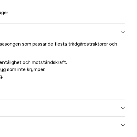
lager
a säsongen som passar de flesta trädgårdstraktorer och
tentålighet och motståndskraft.
tyg som inte krymper.
g.
1 år