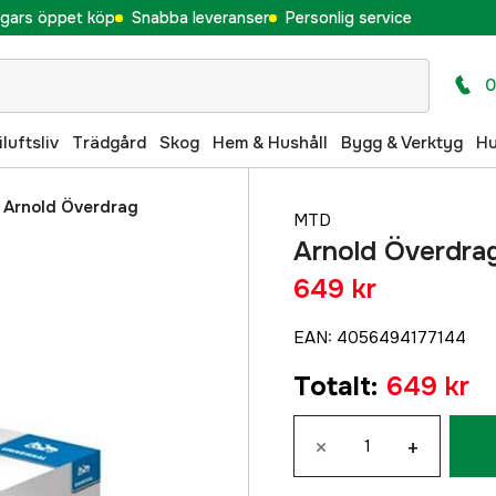
gars öppet köp
Snabba leveranser
Personlig service
0
iluftsliv
Trädgård
Skog
Hem & Hushåll
Bygg & Verktyg
H
/
Arnold Överdrag
MTD
Arnold Överdrag
649 kr
EAN
:
4056494177144
Totalt
:
649 kr
×
+