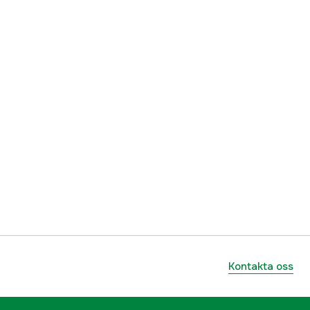
1000473524
ummer
490-290-0013
4056494177144
Kontakta oss