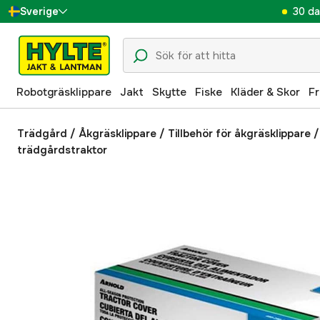
30 da
Sverige
Danmark
Suomi
Robotgräsklippare
Jakt
Skytte
Fiske
Kläder & Skor
Fr
Norge
Deutschland
Trädgård
/
Åkgräsklippare
/
Tillbehör för åkgräsklippare
trädgårdstraktor