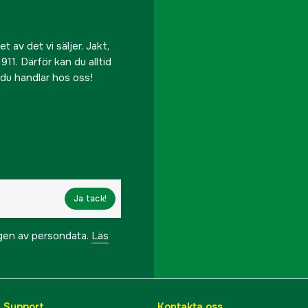
 av det vi säljer. Jakt,
911. Därför kan du alltid
r du handlar hos oss!
Ja tack!
ngen av persondata.
Läs
& Support
Kontakta oss