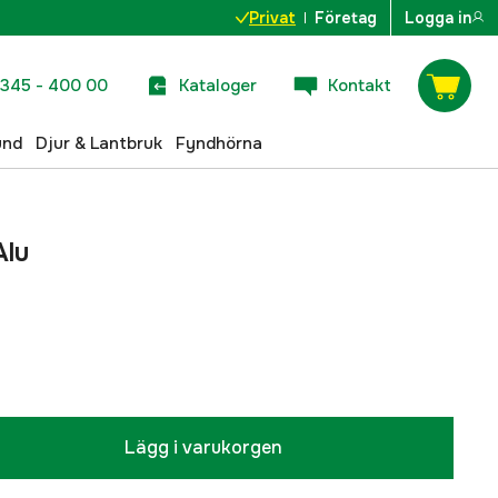
Privat
Företag
Logga in
345 - 400 00
Kataloger
Kontakt
und
Djur & Lantbruk
Fyndhörna
Alu
Lägg i varukorgen