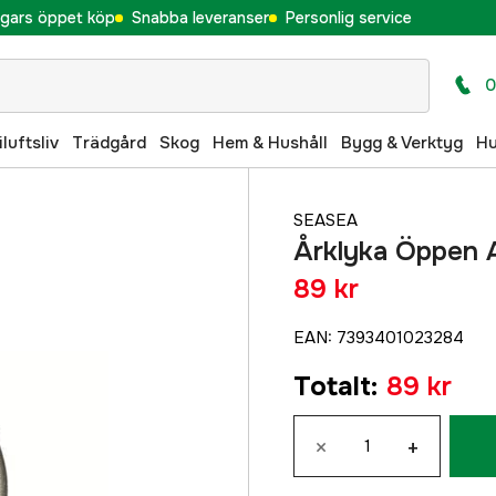
gars öppet köp
Snabba leveranser
Personlig service
0
iluftsliv
Trädgård
Skog
Hem & Hushåll
Bygg & Verktyg
H
SEASEA
Årklyka Öppen 
89 kr
EAN
:
7393401023284
Totalt
:
89 kr
×
+