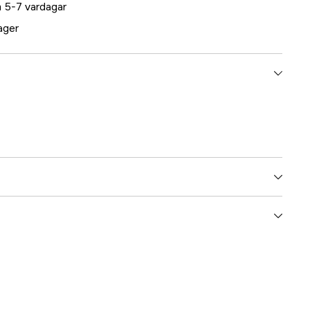
 5-7 vardagar
lager
5000025995
ummer
17.2328
7393401023284