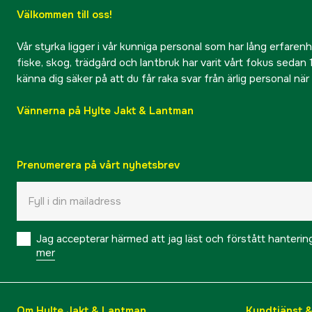
Välkommen till oss!
Vår styrka ligger i vår kunniga personal som har lång erfarenhet
fiske, skog, trädgård och lantbruk har varit vårt fokus sedan 1
känna dig säker på att du får raka svar från ärlig personal nä
Vännerna på Hylte Jakt & Lantman
Prenumerera på vårt nyhetsbrev
Jag accepterar härmed att jag läst och förstått hanteri
mer
Om Hylte Jakt & Lantman
Kundtjänst 