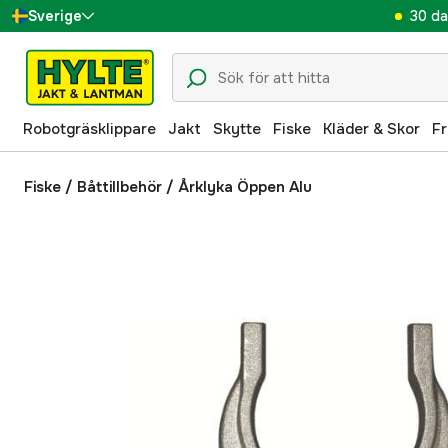
30 da
Sverige
Danmark
Suomi
Robotgräsklippare
Jakt
Skytte
Fiske
Kläder & Skor
Fr
Norge
Deutschland
Fiske
/
Båttillbehör
/
Årklyka Öppen Alu