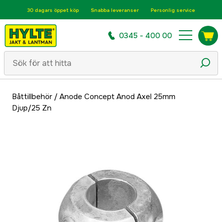
30 dagars öppet köp
Snabba leveranser
Personlig service
0345 - 400 00
Båttillbehör
/
Anode Concept Anod Axel 25mm
Djup/25 Zn