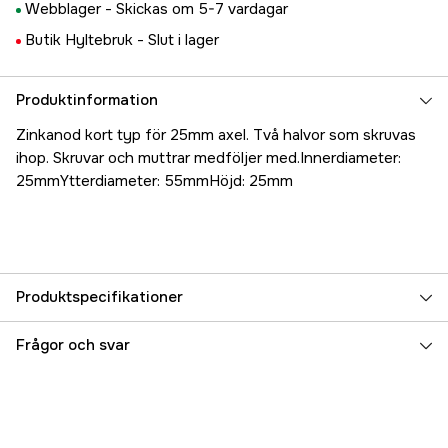
Webblager -
Skickas om 5-7 vardagar
Butik Hyltebruk -
Slut i lager
Produktinformation
Zinkanod kort typ för 25mm axel. Två halvor som skruvas
ihop. Skruvar och muttrar medföljer med.Innerdiameter:
25mmYtterdiameter: 55mmHöjd: 25mm
Produktspecifikationer
Referensnummer
5000016075
Frågor och svar
Tillverkarens artikelnummer
17.6647
EAN
8033837062974