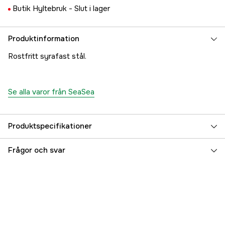
Butik Hyltebruk -
Slut i lager
Produktinformation
Rostfritt syrafast stål.
Se alla varor från SeaSea
Produktspecifikationer
Referensnummer
5000026022
Frågor och svar
Tillverkarens artikelnummer
17.6036
EAN
7393401060364