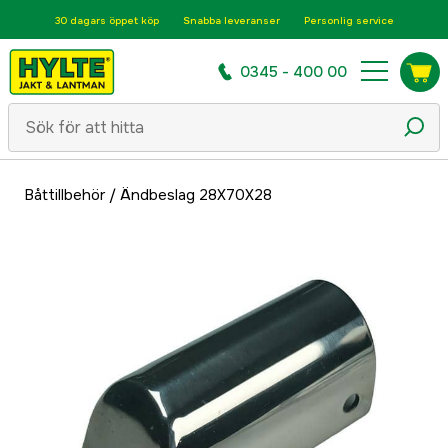
30 dagars öppet köp
Snabba leveranser
Personlig service
0345 - 400 00
Båttillbehör
/
Ändbeslag 28X70X28