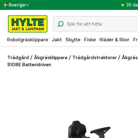
30 da
Sverige
Danmark
Suomi
Robotgräsklippare
Jakt
Skytte
Fiske
Kläder & Skor
Fr
Norge
Deutschland
Trädgård
/
Åkgräsklippare
/
Trädgårdstraktorer
/
Åkgräs
5108E Batteridriven