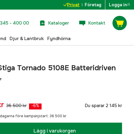
Privat
Företag
Logga in
345 - 400 00
Kataloger
Kontakt
und
Djur & Lantbruk
Fyndhörna
Stiga Tornado 5108E Batteridriven
r
kr
36 500 kr
Du sparar
2 145 kr
-
6
%
0 dagarna före kampanjstart:
36 500 kr
Lägg i varukorgen