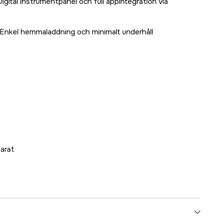
igital instrumentpanel och full appintegration via
Enkel hemmaladdning och minimalt underhåll
arat