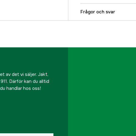
Drivkälla
Frågor och svar
Effekt
Klippbredd
Batterisystem
Mulching
 av det vi säljer. Jakt,
911. Därför kan du alltid
Sidoutkast
r du handlar hos oss!
Referensnummer
Tillverkarens artikeln
EAN