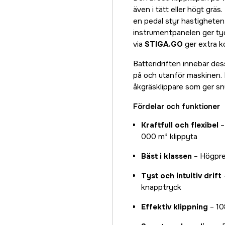
även i tätt eller högt grä
en pedal styr hastigheten
instrumentpanelen ger tyd
via
STIGA.GO
ger extra k
Batteridriften innebär de
på och utanför maskinen. 
åkgräsklippare som ger sn
Fördelar och funktioner
Kraftfull och flexibel
–
000 m² klippyta
Bäst i klassen
– Högpres
Tyst och intuitiv drift
knapptryck
Effektiv klippning
– 10