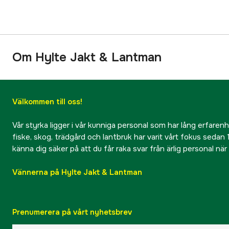
Om Hylte Jakt & Lantman
Välkommen till oss!
Vår styrka ligger i vår kunniga personal som har lång erfarenhet
fiske, skog, trädgård och lantbruk har varit vårt fokus sedan 1
känna dig säker på att du får raka svar från ärlig personal nä
Vännerna på Hylte Jakt & Lantman
Prenumerera på vårt nyhetsbrev