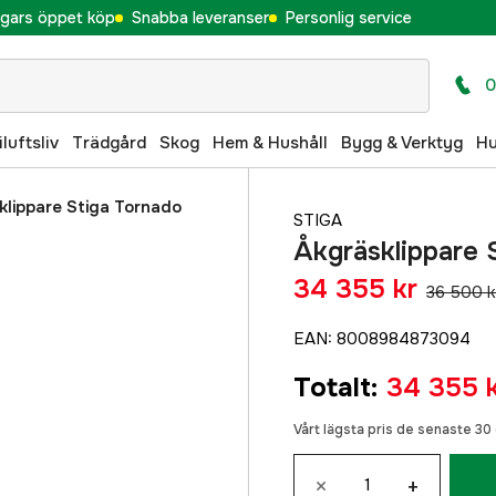
gars öppet köp
Snabba leveranser
Personlig service
0
iluftsliv
Trädgård
Skog
Hem & Hushåll
Bygg & Verktyg
H
klippare Stiga Tornado
STIGA
Åkgräsklippare 
34 355 kr
36 500 k
EAN
:
8008984873094
Totalt
:
34 355 
Vårt lägsta pris de senaste 3
×
+