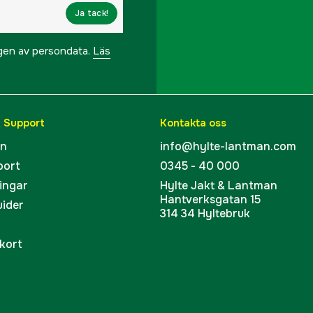
Ja tack!
ngen av persondata.
Läs
& Support
Kontakta oss
en
info@hylte-lantman.com
port
0345 - 40 000
ingar
Hylte Jakt & Lantman
Hantverksgatan 15
uider
314 34 Hyltebruk
kort