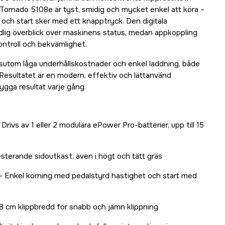
s. Tornado 5108e är tyst, smidig och mycket enkel att köra –
 och start sker med ett knapptryck. Den digitala
lig överblick över maskinens status, medan appkoppling
ontroll och bekvämlighet.
ssutom låga underhållskostnader och enkel laddning, både
Resultatet är en modern, effektiv och lättanvänd
ygga resultat varje gång.
 Drivs av 1 eller 2 modulära ePower Pro-batterier, upp till 15
terande sidoutkast, även i högt och tätt gräs
– Enkel körning med pedalstyrd hastighet och start med
8 cm klippbredd för snabb och jämn klippning