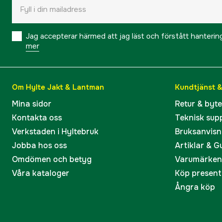
Jag accepterar härmed att jag läst och förstått hanteri
mer
Om Hylte Jakt & Lantman
Kundtjänst 
Mina sidor
Retur & byt
Kontakta oss
Teknisk sup
Verkstaden i Hyltebruk
Bruksanvisn
Jobba hos oss
Artiklar & G
Omdömen och betyg
Varumärken
Våra kataloger
Köp present
Ångra köp