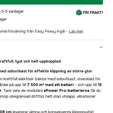
 3-5 vardagar
FRI FRAKT!
lager
älvriskförsäkring från Easy Peasy ingår -
läs mer
aftfull, tyst och helt uppkopplad
med sidoutkast för effektiv klippning av större ytor
kraftfull elektrisk traktor med sidoutkast, utvecklad för
årdar på upp till
7 500 m² med ett batteri
– och upp till
15
r
. Tack vare de modulära
ePower Pro-batterierna
får du
rincip obegränsad drifttid, helt utan utsläpp, vibrationer
108 cm
levererar jämna och konsekventa klippresultat,