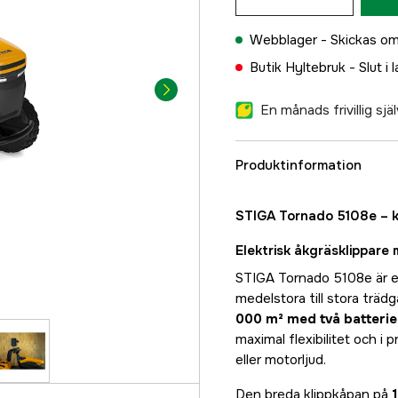
Webblager -
Skickas om
Butik Hyltebruk -
Slut i 
En månads frivillig sj
Produktinformation
STIGA Tornado 5108e – kr
Elektrisk åkgräsklippare 
STIGA Tornado 5108e är en 
medelstora till stora trädg
000 m² med två batterie
maximal flexibilitet och i p
eller motorljud.
Den breda klippkåpan på