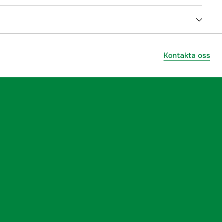
Batteri
4.5 kW
Kontakta oss
108 cm
Stiga 48 V
yes
yes
1000872416
ummer
2T1275481/ST1
8008984873094