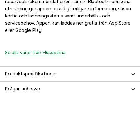
reservdelsrekommendationer. För din Bluetooth-anslutna
utrustning ger appen också ytterligare information, såsom
körtid och laddningsstatus samt underhålls- och
servicebehov. Appen kan laddas ner gratis från App Store
eller Google Play.
Se alla varor från Husqvarna
Produktspecifikationer
Drivkälla
Bensin 4-takt
Frågor och svar
Växellåda
Hydrostatisk AWD
Effekt
11.3 kW
Cylindervolym
586 cm³