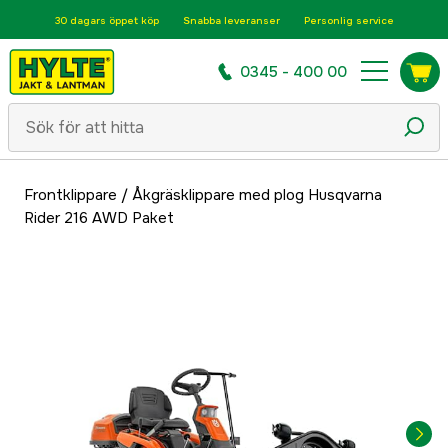
30 dagars öppet köp
Snabba leveranser
Personlig service
0345 - 400 00
Frontklippare
/
Åkgräsklippare med plog Husqvarna
Rider 216 AWD Paket