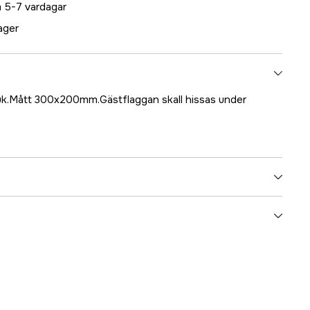
 5-7 vardagar
lager
uk.Mått 300x200mm.Gästflaggan skall hissas under
5000070277
ummer
17.1661
7350010780458