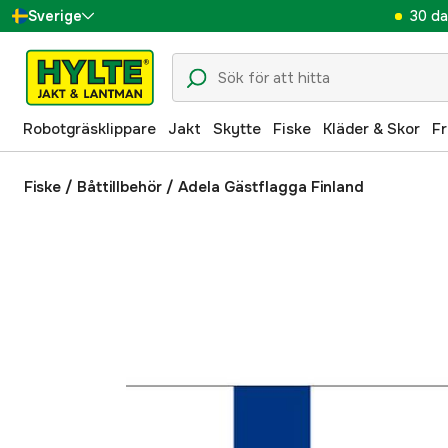
30 da
Sverige
Danmark
Suomi
Robotgräsklippare
Jakt
Skytte
Fiske
Kläder & Skor
Fr
Norge
Deutschland
Fiske
/
Båttillbehör
/
Adela Gästflagga Finland