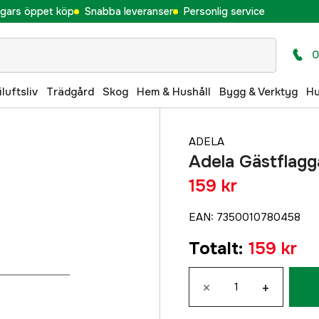
gars öppet köp
Snabba leveranser
Personlig service
0
iluftsliv
Trädgård
Skog
Hem & Hushåll
Bygg & Verktyg
H
ADELA
Adela Gästflagg
159 kr
EAN
:
7350010780458
Totalt
:
159 kr
×
+