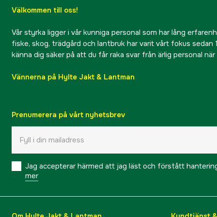
Välkommen till oss!
Vår styrka ligger i vår kunniga personal som har lång erfarenhet
fiske, skog, trädgård och lantbruk har varit vårt fokus sedan 1
känna dig säker på att du får raka svar från ärlig personal nä
Vännerna på Hylte Jakt & Lantman
Prenumerera på vårt nyhetsbrev
Jag accepterar härmed att jag läst och förstått hanteri
mer
Om Hylte Jakt & Lantman
Kundtjänst 