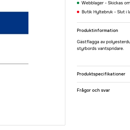
Webblager -
Skickas om
Butik Hyltebruk -
Slut i 
Produktinformation
Gästflagga av polyesterd
styrbords vantspridare.
Produktspecifikationer
Referensnummer
Frågor och svar
Tillverkarens artikeln
EAN