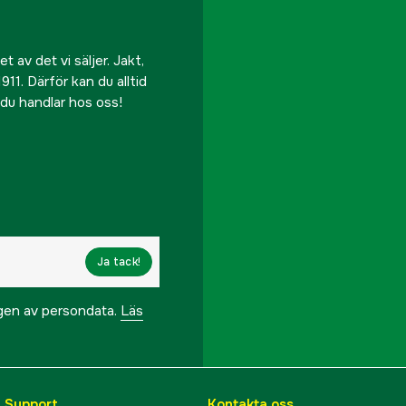
 av det vi säljer. Jakt,
911. Därför kan du alltid
r du handlar hos oss!
Ja tack!
ngen av persondata.
Läs
& Support
Kontakta oss