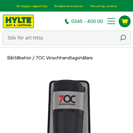
30 dagars öppet köp
Snabba leveranser
Personlig service
0345 - 400 00
Båttillbehör
/
7OC Vinschhandtagshållare