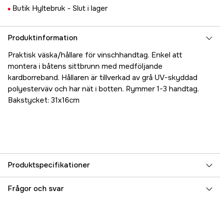
Butik Hyltebruk -
Slut i lager
Produktinformation
Praktisk väska/hållare för vinschhandtag. Enkel att
montera i båtens sittbrunn med medföljande
kardborreband. Hållaren är tillverkad av grå UV-skyddad
polyesterväv och har nät i botten. Rymmer 1-3 handtag.
Bakstycket: 31x16cm
Produktspecifikationer
Referensnummer
5000074921
Frågor och svar
Tillverkarens artikelnummer
17.36607