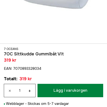
7 OCEANS
7OC Sittkudde Gummibåt Vit
319 kr
EAN
:
7070893328034
Totalt
:
319 kr
×
+
Lägg i varukorgen
Webblager -
Skickas om 5-7 vardagar