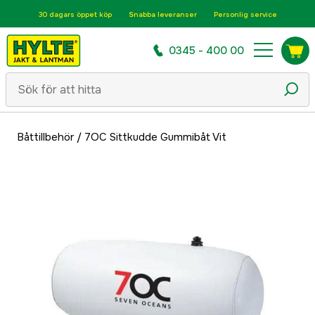
30 dagars öppet köp
Snabba leveranser
Personlig service
0345 - 400 00
Båttillbehör
/
7OC Sittkudde Gummibåt Vit