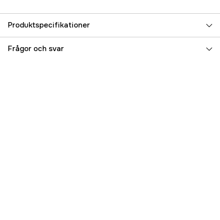
Produktspecifikationer
Referensnummer
5000093108
Frågor och svar
Tillverkarens artikelnummer
17.36627
EAN
7070893328034