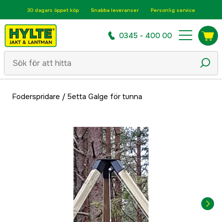
30 dagars öppet köp
Snabba leveranser
Personlig service
0345 - 400 00
Foderspridare
/
5etta Galge för tunna