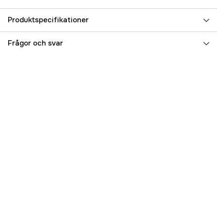
Produktspecifikationer
Referensnummer
3000014895
Frågor och svar
Tillverkarens artikelnummer
7333080052342
EAN
7333080052342