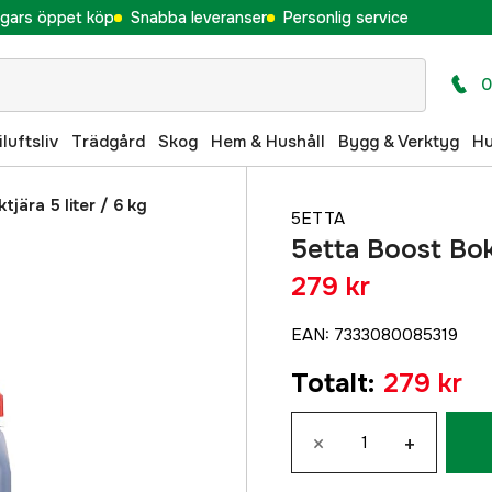
gars öppet köp
Snabba leveranser
Personlig service
0
iluftsliv
Trädgård
Skog
Hem & Hushåll
Bygg & Verktyg
H
tjära 5 liter / 6 kg
5ETTA
5etta Boost Bokt
279 kr
EAN
:
7333080085319
Totalt
:
279 kr
×
+