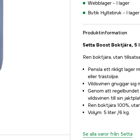
Webblager -
I lager
Butik Hyltebruk -
I lager
Produktinformation
5etta Boost Boktjära, 5 li
Ren boktjära, utan tillsatse
Pensla ett rikligt lager
eller trästolpe.
Vildsvinen gnuggar sig 
Genom att regelbundet 
vildsvinen till sin jaktpl
Ren boktjära 100%, utan 
Volym: 5 liter /6 kg.
Se alla varor från 5etta