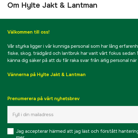
Om Hylte Jakt & Lantman
Välkommen till oss!
Vår styrka ligger i vår kunniga personal som har lång erfarenhet
fiske, skog, trädgård och lantbruk har varit vårt fokus sedan 1
känna dig säker på att du får raka svar från ärlig personal nä
Vännerna på Hylte Jakt & Lantman
Prenumerera på vårt nyhetsbrev
Jag accepterar härmed att jag läst och förstått hanteri
mer