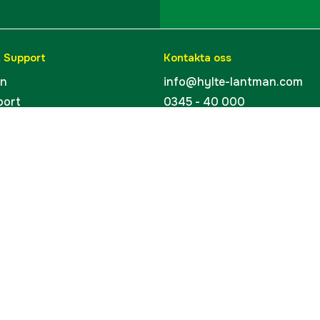
& Support
Kontakta oss
en
info@hylte-lantman.com
port
0345 - 40 000
ingar
Hylte Jakt & Lantman
Hantverksgatan 15
uider
314 34 Hyltebruk
kort