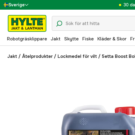
30 da
Sverige
Danmark
Suomi
Robotgräsklippare
Jakt
Skytte
Fiske
Kläder & Skor
Fr
Norge
Deutschland
Jakt
/
Åtelprodukter
/
Lockmedel för vilt
/
5etta Boost Bok