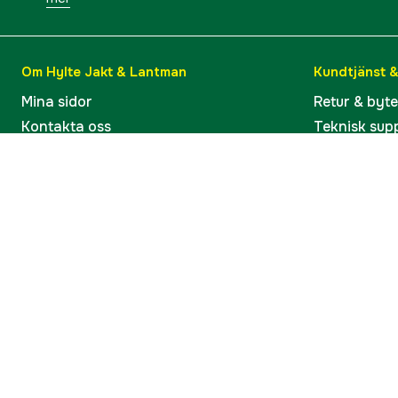
Om Hylte Jakt & Lantman
Kundtjänst 
Mina sidor
Retur & byt
Kontakta oss
Teknisk sup
Verkstaden i Hyltebruk
Bruksanvisn
Jobba hos oss
Artiklar & G
Omdömen och betyg
Varumärken
Våra kataloger
Köp present
Ångra köp