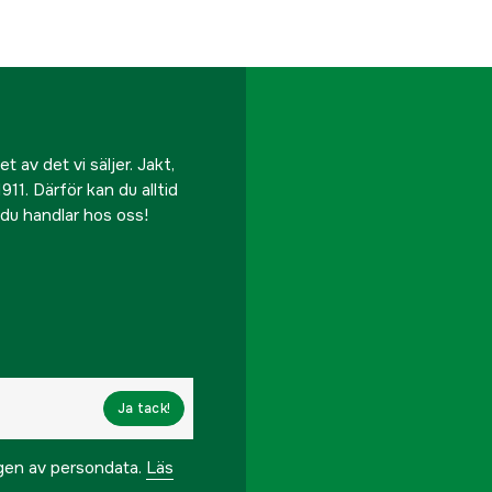
 av det vi säljer. Jakt,
911. Därför kan du alltid
r du handlar hos oss!
Ja tack!
ngen av persondata.
Läs