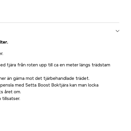
ter.
r.
 med tjära från roten upp till ca en meter längs trädstam
mer än gärna mot det tjärbehandlade trädet.
pensla med 5etta Boost Boktjära kan man locka
ats året om.
tillsatser.