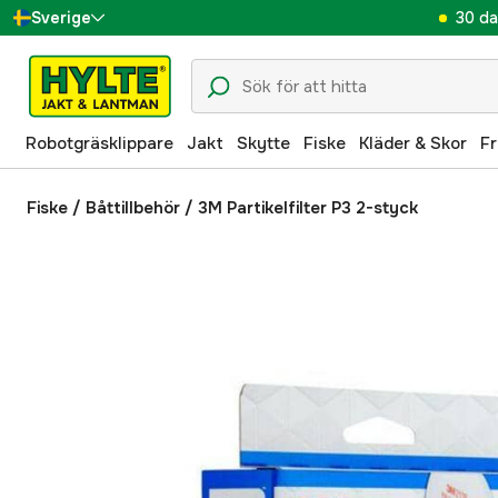
30 da
Sverige
Danmark
Suomi
Robotgräsklippare
Jakt
Skytte
Fiske
Kläder & Skor
Fr
Norge
Deutschland
Fiske
/
Båttillbehör
/
3M Partikelfilter P3 2-styck