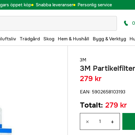
gars öppet köp
Snabba leveranser
Personlig service
0
iluftsliv
Trädgård
Skog
Hem & Hushåll
Bygg & Verktyg
H
3M
3M Partikelfilte
279 kr
EAN
:
5902658103193
Totalt
:
279 kr
×
+