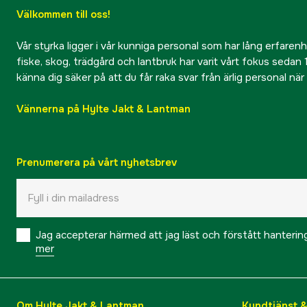
Välkommen till oss!
Vår styrka ligger i vår kunniga personal som har lång erfarenhet
fiske, skog, trädgård och lantbruk har varit vårt fokus sedan 1
känna dig säker på att du får raka svar från ärlig personal nä
Vännerna på Hylte Jakt & Lantman
Prenumerera på vårt nyhetsbrev
Jag accepterar härmed att jag läst och förstått hanteri
mer
Om Hylte Jakt & Lantman
Kundtjänst 