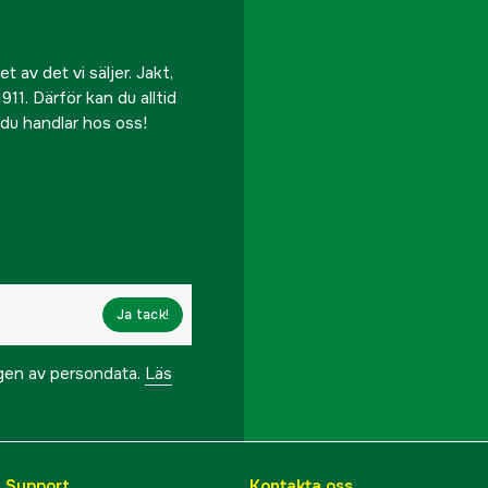
 av det vi säljer. Jakt,
911. Därför kan du alltid
r du handlar hos oss!
Ja tack!
ngen av persondata.
Läs
& Support
Kontakta oss