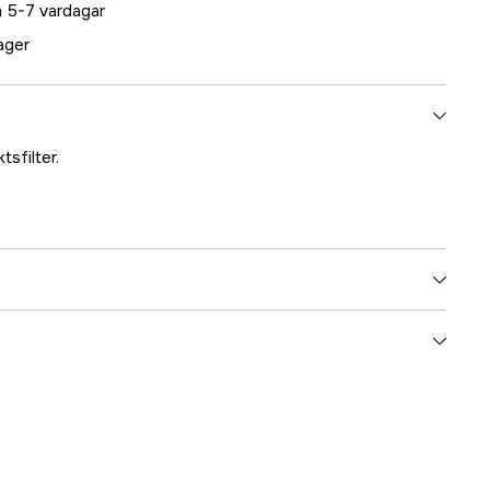
 5-7 vardagar
lager
tsfilter.
5000022062
ummer
7100141628
5902658103193