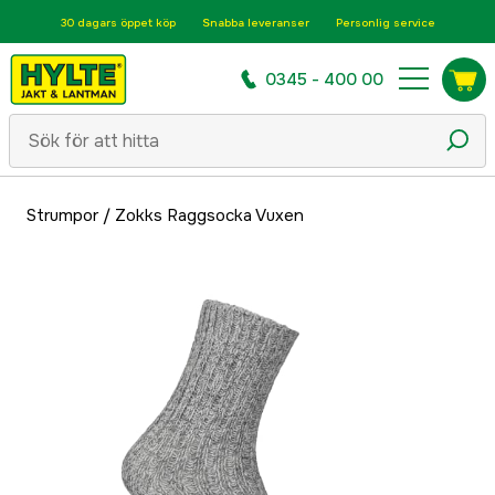
30 dagars öppet köp
Snabba leveranser
Personlig service
0345 - 400 00
Strumpor
/
Zokks Raggsocka Vuxen