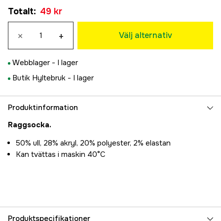
35-38
Totalt
:
49 kr
49 kr
39-42
×
+
49 kr
Välj alternativ
43-46
49 kr
Webblager -
I lager
Butik Hyltebruk -
I lager
Produktinformation
Raggsocka.
50% ull, 28% akryl, 20% polyester, 2% elastan
Kan tvättas i maskin 40°C
Produktspecifikationer