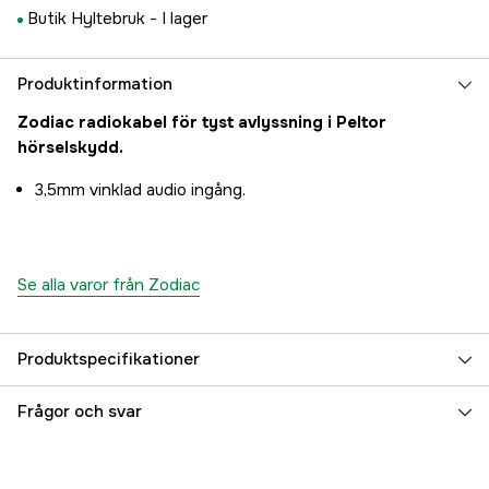
Butik Hyltebruk -
I lager
Produktinformation
Zodiac radiokabel för tyst avlyssning i Peltor
hörselskydd.
3,5mm vinklad audio ingång.
Se alla varor från Zodiac
Produktspecifikationer
Referensnummer
3000003625
Frågor och svar
Tillverkarens artikelnummer
50818