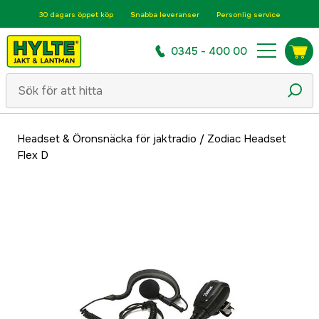
30 dagars öppet köp
Snabba leveranser
Personlig service
0345 - 400 00
Headset & Öronsnäcka för jaktradio
/
Zodiac Headset
Flex D