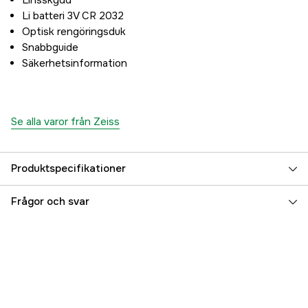
Linsskydd
Li batteri 3V CR 2032
Optisk rengöringsduk
Snabbguide
Säkerhetsinformation
Se alla varor från Zeiss
Produktspecifikationer
Användningsområde
Drevjakt
Frågor och svar
Belyst riktmedel
yes
Magnification
1,1-8x
Tubdiameter
30 mm