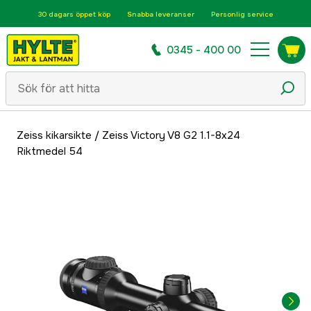
30 dagars öppet köp
Snabba leveranser
Personlig service
0345 - 400 00
Zeiss kikarsikte
/
Zeiss Victory V8 G2 1.1-8x24
Riktmedel 54