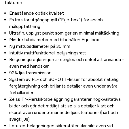
faktorer:
Enastående optisk kvalitet
Extra stor utgångspupill (”Eye-box”) för snabb
måluppfattning
Ultrafin, upplyst punkt som ger en minimal måltäckning
Mindre tubdiameter med bibehållen Eye-box
Ny mittubsdiameter på 30 mm
Intuitiv multifunktionell belysningsratt
Belysningsregleringen är steglös och enkel att använda –
även med handskar
92% ljustransmission
System av FL- och SCHOTT-linser för absolut naturlig
färgåtergivning och briljanta detaljer även under svåra
förhållanden
Zeiss T*-Flerskiktsbeläggning garanterar högkvalitativa
bilder och gör det möjligt att se alla detaljer klart och
skarpt även under utmanande ljussituationer (hårt och
svagt ljus)
Lotutec-beläggningen säkerställer klar sikt även vid